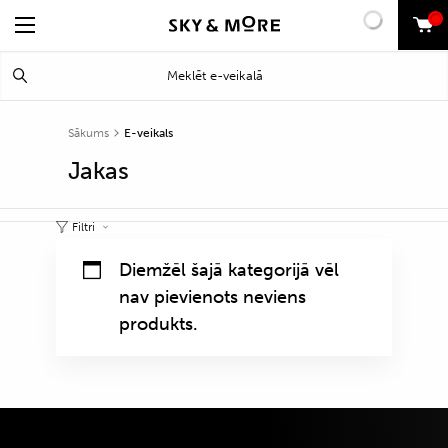
0
Search
Meklēt
for:
Sākums
E-veikals
Jakas
Filtri
Diemžēl šajā kategorijā vēl
nav pievienots neviens
produkts.