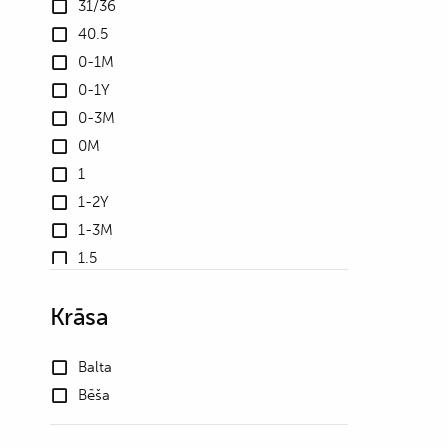
31/36
40.5
0-1M
0-1Y
0-3M
0M
1
1-2Y
1-3M
1.5
10
Krāsa
10.5
100
Balta
102
Bēša
105
106