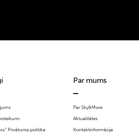
i
Par mums
īgums
Par Sky&More
noteikumi
Aktualitātes
uss” Privātuma politika
Kontaktinformācija