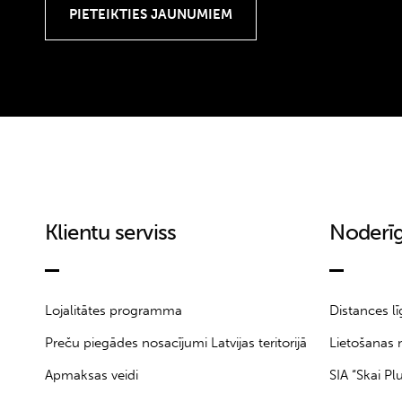
18-24M
18M
199
1A
2
2-3Y
2.5
20
21
Klientu serviss
Noderīg
22
23
24
24M
Lojalitātes programma
Distances l
25
Preču piegādes nosacījumi Latvijas teritorijā
Lietošanas 
25/30
Apmaksas veidi
SIA “Skai Pl
25/32