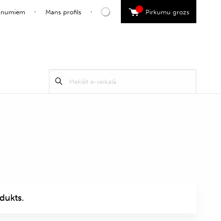
0
jaunumiem
Mans profils
Pirkumu grozs
Search
Meklēt
for:
dukts.