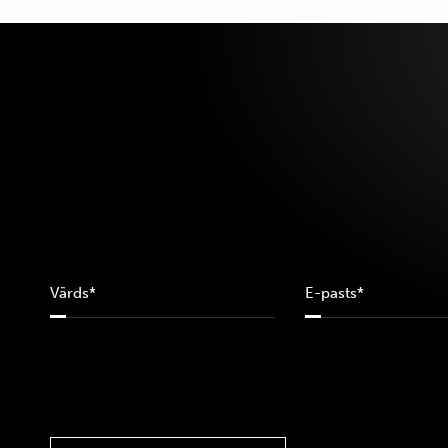
10A
11
110
115
12
12-18M
120
12A
12M
13
14
14A
16
169
16A
18