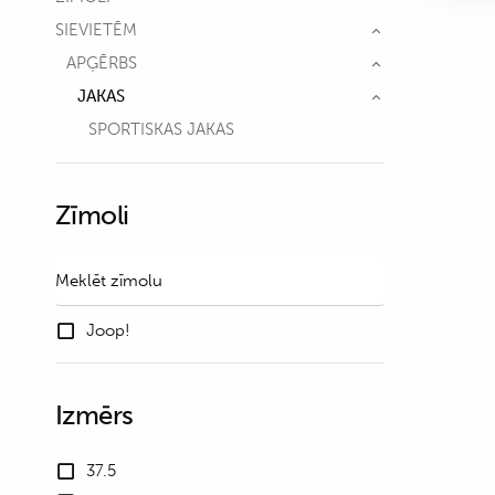
SIEVIETĒM
APĢĒRBS
JAKAS
SPORTISKAS JAKAS
Zīmoli
Joop!
Izmērs
37.5