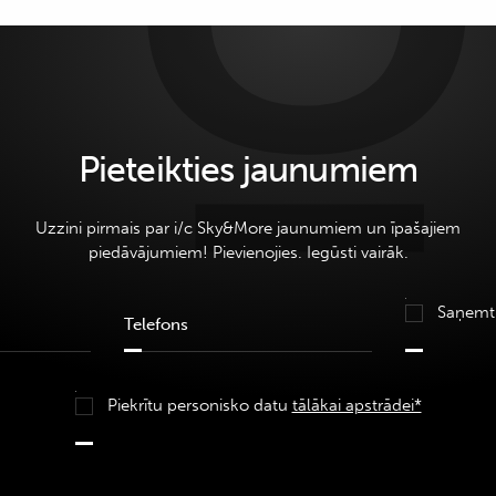
Pieteikties jaunumiem
Uzzini pirmais par i/c Sky&More jaunumiem un īpašajiem
piedāvājumiem! Pievienojies. Iegūsti vairāk.
Saņemt
Piekrītu personisko datu
tālākai apstrādei*