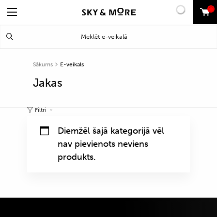
0
Search
Meklēt
for:
Sākums
E-veikals
Jakas
Filtri
Diemžēl šajā kategorijā vēl
nav pievienots neviens
produkts.