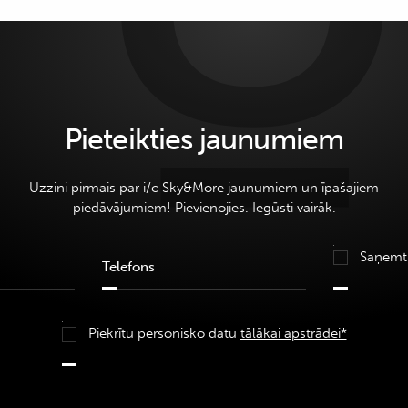
Pieteikties jaunumiem
Uzzini pirmais par i/c Sky&More jaunumiem un īpašajiem
piedāvājumiem! Pievienojies. Iegūsti vairāk.
Saņemt
Piekrītu personisko datu
tālākai apstrādei*