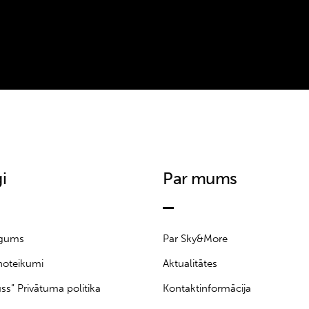
i
Par mums
īgums
Par Sky&More
noteikumi
Aktualitātes
uss” Privātuma politika
Kontaktinformācija