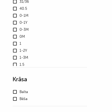
31/36
40.5
0-1M
0-1Y
0-3M
0M
1
1-2Y
1-3M
1.5
10
Krāsa
10.5
100
Balta
102
Bēša
105
106