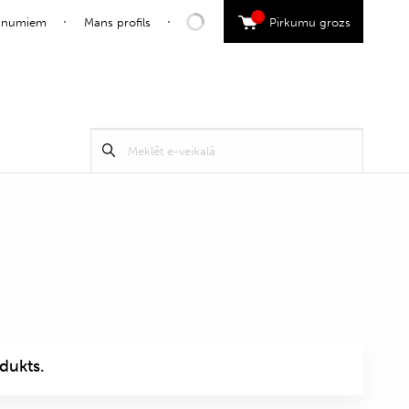
0
jaunumiem
Mans profils
Pirkumu grozs
Search
Meklēt
for:
dukts.