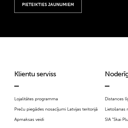
18-24M
18M
199
1A
2
2-3Y
2.5
20
21
Klientu serviss
Noderīg
22
23
24
24M
Lojalitātes programma
Distances l
25
Preču piegādes nosacījumi Latvijas teritorijā
Lietošanas 
25/30
Apmaksas veidi
SIA “Skai Pl
25/32