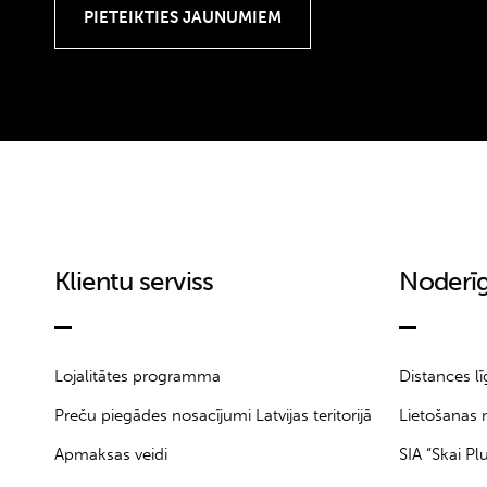
18-24M
18M
199
1A
2
2-3Y
2.5
20
21
Klientu serviss
Noderīg
22
23
24
24M
Lojalitātes programma
Distances l
25
Preču piegādes nosacījumi Latvijas teritorijā
Lietošanas 
25/30
Apmaksas veidi
SIA “Skai Pl
25/32