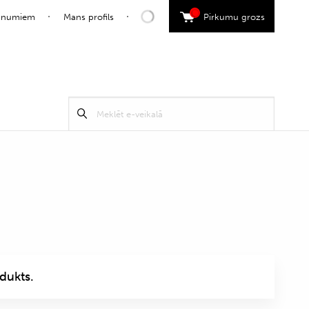
0
jaunumiem
Mans profils
Pirkumu grozs
Search
Meklēt
for:
dukts.