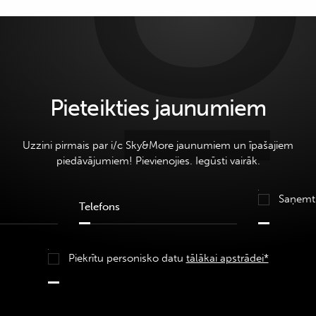
Pieteikties jaunumiem
Uzzini pirmais par i/c Sky&More jaunumiem un īpašajiem
piedāvājumiem! Pievienojies. Iegūsti vairāk.
Saņemt
Piekrītu personisko datu
tālākai apstrādei*