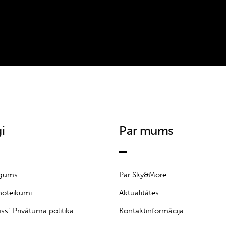
i
Par mums
īgums
Par Sky&More
noteikumi
Aktualitātes
uss” Privātuma politika
Kontaktinformācija