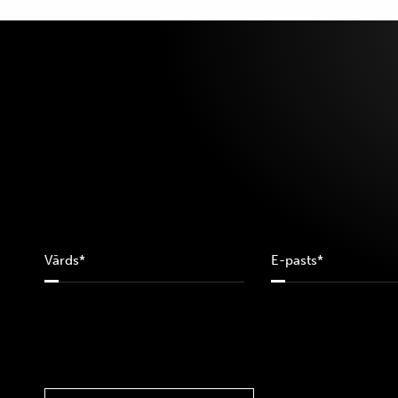
10A
11
110
115
12
12-18M
120
12A
12M
13
14
14A
16
169
16A
18