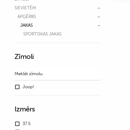
SIEVIETĒM
APĢĒRBS
JAKAS
SPORTISKAS JAKAS
Zīmoli
Joop!
Izmērs
37.5