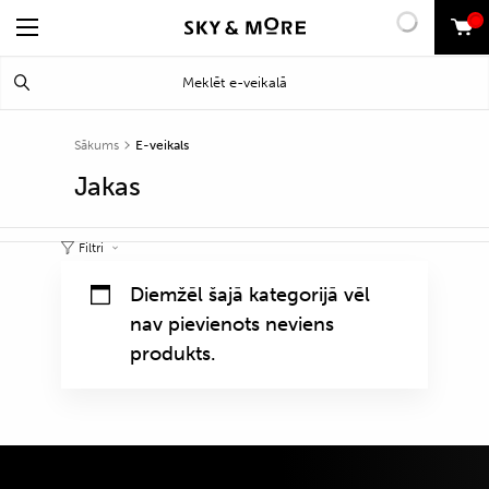
0
Search
Meklēt
for:
Sākums
E-veikals
Jakas
Filtri
Diemžēl šajā kategorijā vēl
nav pievienots neviens
produkts.