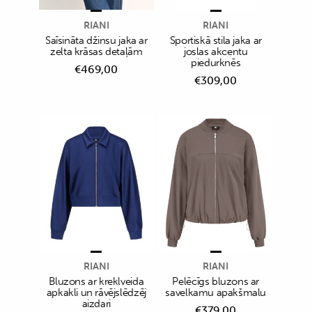
RIANI
RIANI
Saīsināta džinsu jaka ar
Sportiskā stila jaka ar
zelta krāsas detaļām
joslas akcentu
piedurknēs
€
469,00
€
309,00
RIANI
RIANI
Bluzons ar kreklveida
Pelēcīgs bluzons ar
apkakli un rāvējslēdzēj
savelkamu apakšmalu
aizdari
€
379,00