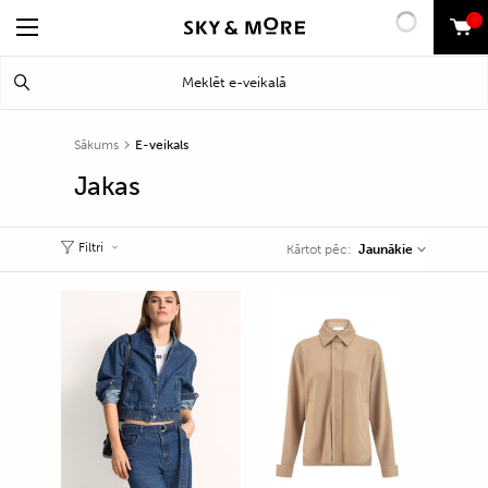
0
Search
Meklēt
for:
Sākums
E-veikals
Jakas
Filtri
Jaunākie
Kārtot pēc: