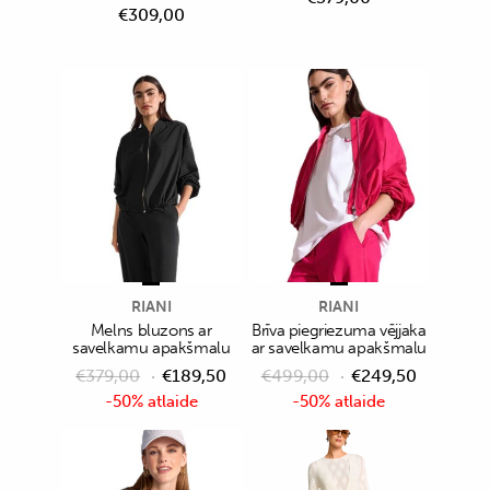
€
309,00
RIANI
RIANI
Melns bluzons ar
Brīva piegriezuma vējjaka
savelkamu apakšmalu
ar savelkamu apakšmalu
€
379,00
€
189,50
€
499,00
€
249,50
-50% atlaide
-50% atlaide