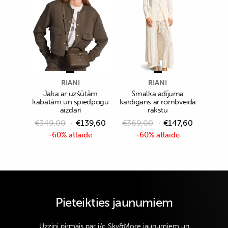
RIANI
RIANI
Jaka ar uzšūtām
Smalka adījuma
kabatām un spiedpogu
kardigans ar rombveida
aizdari
rakstu
€
349,00
€
139,60
€
369,00
€
147,60
-60% atlaide
-60% atlaide
Pieteikties jaunumiem
Uzzini pirmais par i/c Sky&More jaunumiem un