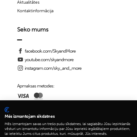
Aktualitātes
Kontaktinformācija
Seko mums
facebook.com/SkyandMore
youtube.com/skyandmore
instagram.com/sky_and_more
Apmaksas metodes:
Piegādes iespējas:
Mēs izmantojam sīkdatnes
Mēs izmantojam savas un trešo pušu sīkdatnes, lai saglabātu Jūsu iepirkšanās
vēsturi un izmantotu informāciju par Jūsu iepriekš iegādātajiem produktiem,
lai ieteiktu Jums citus produktus, kuri, mūsuprāt, Jūs interesēs.