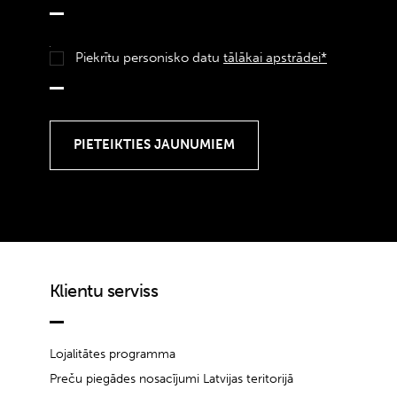
Piekrītu personisko datu
tālākai apstrādei*
Klientu serviss
Lojalitātes programma
Preču piegādes nosacījumi Latvijas teritorijā