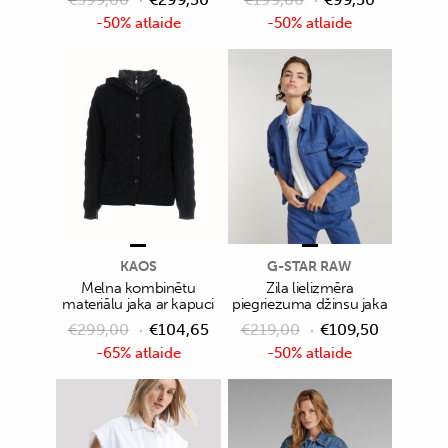
-50% atlaide
-50% atlaide
KAOS
G-STAR RAW
Melna kombinētu
Zila lielizmēra
materiālu jaka ar kapuci
piegriezuma džinsu jaka
€
299,00
€
104,65
€
219,00
€
109,50
-65% atlaide
-50% atlaide