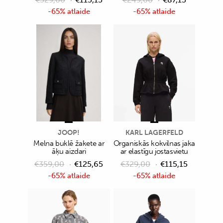
-65% atlaide
-65% atlaide
JOOP!
KARL LAGERFELD
Melna buklē žakete ar
Organiskās kokvilnas jaka
āķu aizdari
ar elastīgu jostasvietu
€
359,00
€
125,65
€
329,00
€
115,15
-65% atlaide
-65% atlaide