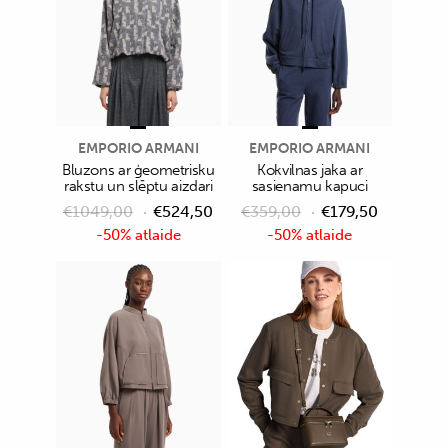
EMPORIO ARMANI
EMPORIO ARMANI
Bluzons ar ģeometrisku
Kokvilnas jaka ar
rakstu un slēptu aizdari
sasienamu kapuci
€
1049,00
€
524,50
€
359,00
€
179,50
-50% atlaide
-50% atlaide