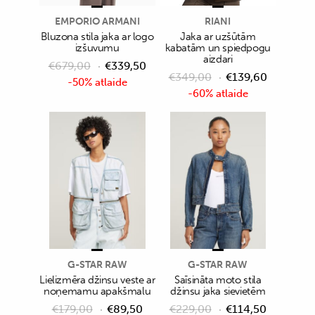
EMPORIO ARMANI
RIANI
Bluzona stila jaka ar logo
Jaka ar uzšūtām
izšuvumu
kabatām un spiedpogu
aizdari
€
679,00
€
339,50
€
349,00
€
139,60
-50% atlaide
-60% atlaide
G-STAR RAW
G-STAR RAW
Lielizmēra džinsu veste ar
Saīsināta moto stila
noņemamu apakšmalu
džinsu jaka sievietēm
€
179,00
€
89,50
€
229,00
€
114,50