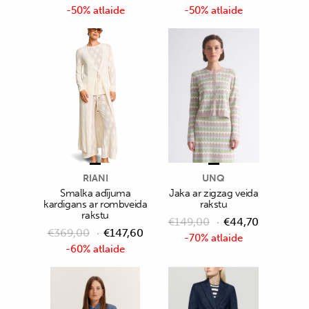
-50% atlaide
-50% atlaide
RIANI
UNQ
Smalka adījuma
Jaka ar zigzag veida
kardigans ar rombveida
rakstu
rakstu
€
149,00
€
44,70
€
369,00
€
147,60
-70% atlaide
-60% atlaide