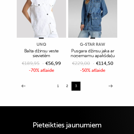
UNQ
G-STAR RAW
Balta džinsu veste
Pusgara džinsu jaka ar
sievietēm
noņemamu apakšdaļu
€
189,95
€
56,99
€
229,00
€
114,50
-70% atlaide
-50% atlaide
1
2
3
Pieteikties jaunumiem