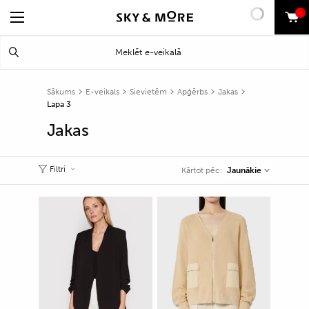
0
Search
Meklēt
for:
Sākums
E-veikals
Sievietēm
Apģērbs
Jakas
Lapa 3
Jakas
Filtri
Jaunākie
Kārtot pēc: