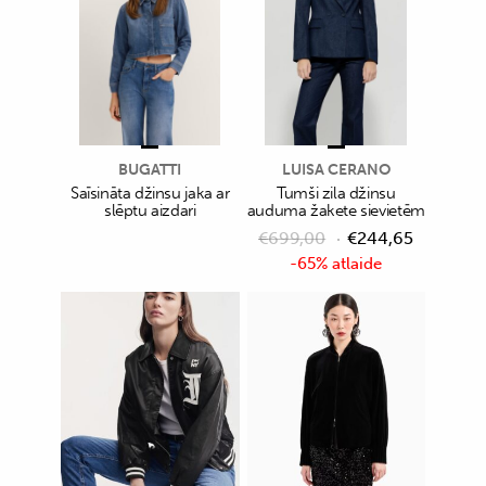
BUGATTI
LUISA CERANO
Saīsināta džinsu jaka ar
Tumši zila džinsu
slēptu aizdari
auduma žakete sievietēm
€
699,00
€
244,65
-65% atlaide