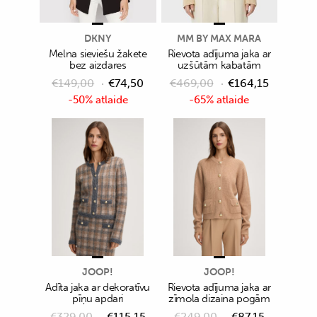
DKNY
MM BY MAX MARA
Melna sieviešu žakete
Rievota adījuma jaka ar
bez aizdares
uzšūtām kabatām
€
149,00
€
74,50
€
469,00
€
164,15
-50% atlaide
-65% atlaide
JOOP!
JOOP!
Adīta jaka ar dekoratīvu
Rievota adījuma jaka ar
pīņu apdari
zīmola dizaina pogām
€
329,00
€
115,15
€
249,00
€
87,15