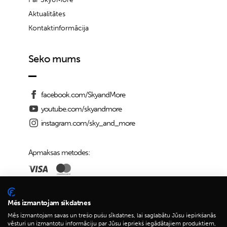
Aktualitātes
Kontaktinformācija
Seko mums
facebook.com/SkyandMore
youtube.com/skyandmore
instagram.com/sky_and_more
Apmaksas metodes:
Piegādes iespējas:
Mēs izmantojam sīkdatnes
Mēs izmantojam savas un trešo pušu sīkdatnes, lai saglabātu Jūsu iepirkšanās
vēsturi un izmantotu informāciju par Jūsu iepriekš iegādātajiem produktiem,