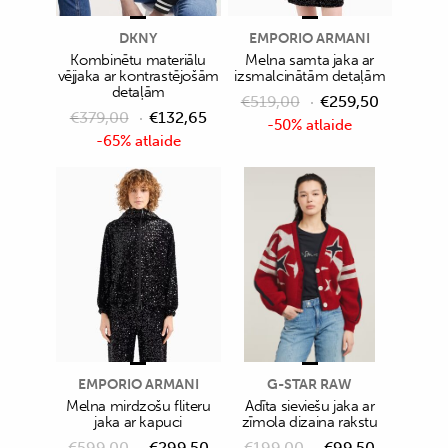
DKNY
EMPORIO ARMANI
Kombinētu materiālu
Melna samta jaka ar
vējjaka ar kontrastējošām
izsmalcinātām detaļām
detaļām
€
519,00
€
259,50
€
379,00
€
132,65
-50% atlaide
-65% atlaide
EMPORIO ARMANI
G-STAR RAW
Melna mirdzošu fliteru
Adīta sieviešu jaka ar
jaka ar kapuci
zīmola dizaina rakstu
€
599,00
€
299,50
€
199,00
€
99,50