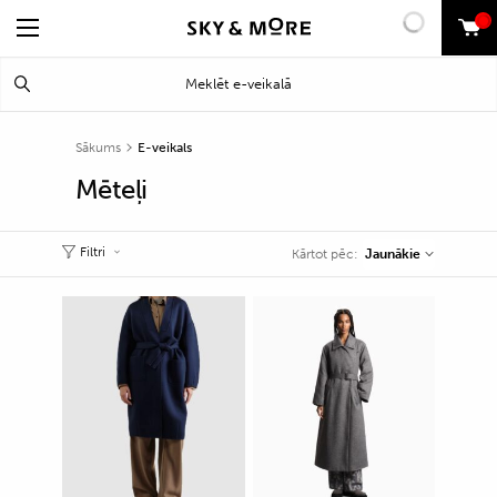
0
Search
Meklēt
for:
Sākums
E-veikals
Mēteļi
Filtri
Jaunākie
Kārtot pēc: