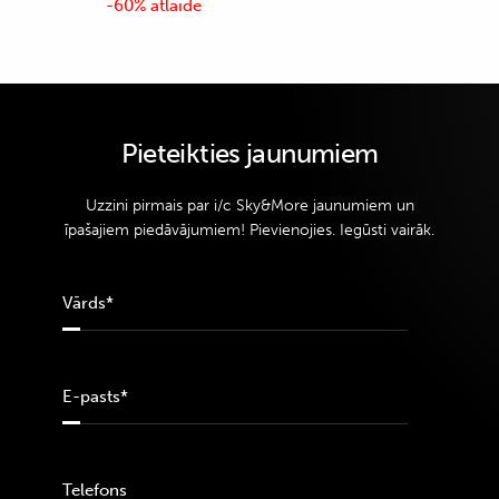
-60% atlaide
Pieteikties jaunumiem
Uzzini pirmais par i/c Sky&More jaunumiem un
īpašajiem piedāvājumiem! Pievienojies. Iegūsti vairāk.