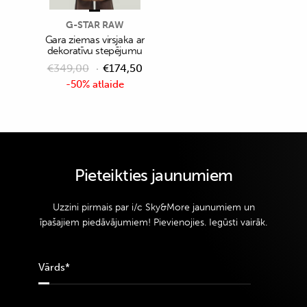
G-STAR RAW
Gara ziemas virsjaka ar
dekoratīvu stepējumu
€
349,00
€
174,50
-50% atlaide
Pieteikties jaunumiem
Uzzini pirmais par i/c Sky&More jaunumiem un
īpašajiem piedāvājumiem! Pievienojies. Iegūsti vairāk.