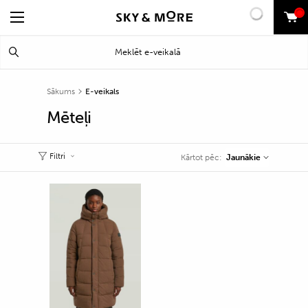
0
Search
Meklēt
for:
Sākums
E-veikals
Mēteļi
Filtri
Jaunākie
Kārtot pēc: