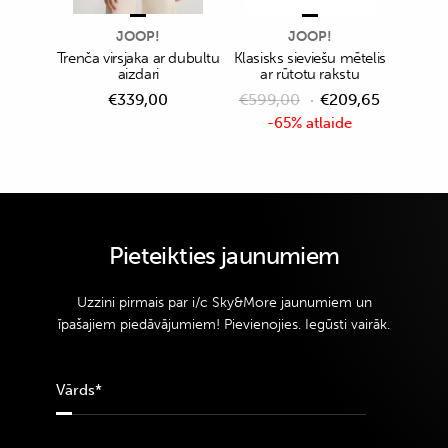
JOOP!
JOOP!
Trenča virsjaka ar dubultu
Klasisks sieviešu mētelis
aizdari
ar rūtotu rakstu
€
339,00
€
599,00
€
209,65
-65% atlaide
Pieteikties jaunumiem
Uzzini pirmais par i/c Sky&More jaunumiem un
īpašajiem piedāvājumiem! Pievienojies. Iegūsti vairāk.