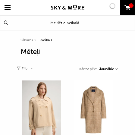
0
Search
Meklēt
for:
Sākums
E-veikals
Mēteļi
Filtri
Jaunākie
Kārtot pēc: