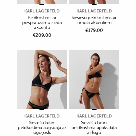
KARL LAGERFELD
KARL LAGERFELD
Peldkostīms ar
Sieviešu peldkostīms ar
piespraužamu zieda
zīmola akcentiem
akcentu
€
179,00
€
209,00
KARL LAGERFELD
KARL LAGERFELD
Sieviešu bikini
Sieviešu bikini
peldkostīma augšdaļa ar
peldkostīma apakšdaļa
logo joslu
ar logo