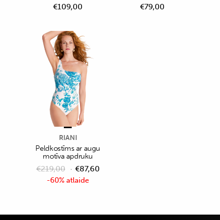
€
109,00
€
79,00
RIANI
Peldkostīms ar augu
motīva apdruku
€
219,00
€
87,60
-60% atlaide