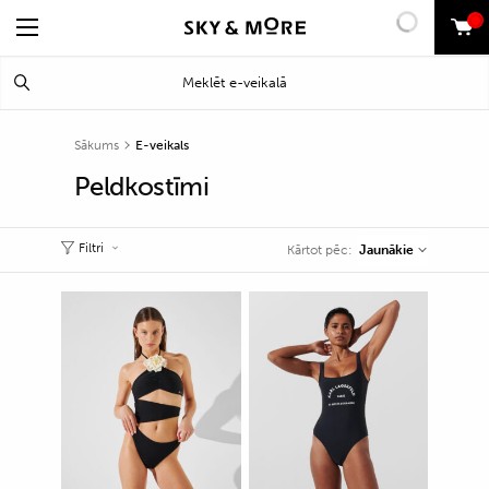
0
Search
Meklēt
for:
Sākums
E-veikals
Peldkostīmi
Filtri
Jaunākie
Kārtot pēc: