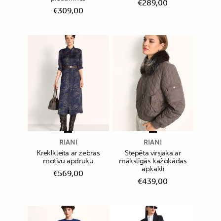
€
289,00
€
309,00
RIANI
RIANI
Kreklkleita ar zebras
Stepēta virsjaka ar
motīvu apdruku
mākslīgās kažokādas
apkakli
€
569,00
€
439,00