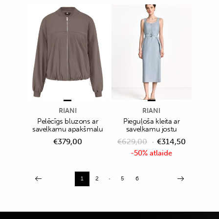
RIANI
RIANI
Pelēcīgs bluzons ar
Pieguļoša kleita ar
savelkamu apakšmalu
savelkamu jostu
€
379,00
€
629,00
€
314,50
-50% atlaide
1
2
5
6