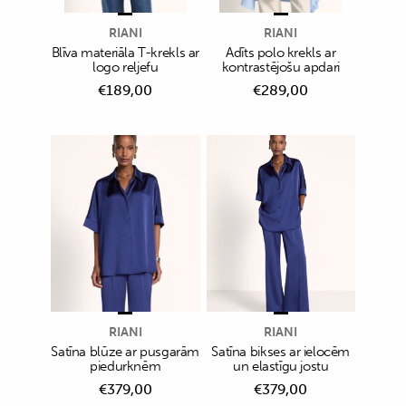
RIANI
RIANI
Blīva materiāla T-krekls ar
Adīts polo krekls ar
logo reljefu
kontrastējošu apdari
€
189,00
€
289,00
RIANI
RIANI
Satīna blūze ar pusgarām
Satīna bikses ar ielocēm
piedurknēm
un elastīgu jostu
€
379,00
€
379,00