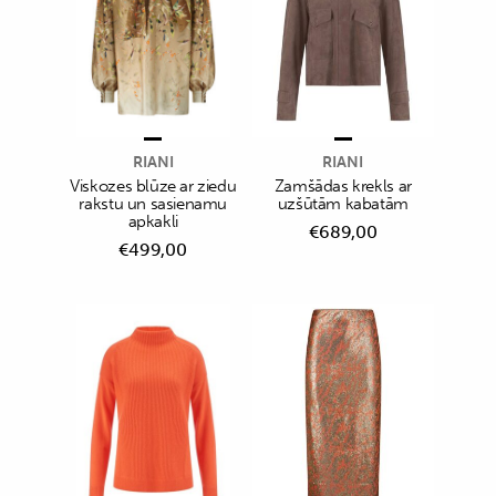
RIANI
RIANI
Viskozes blūze ar ziedu
Zamšādas krekls ar
rakstu un sasienamu
uzšūtām kabatām
apkakli
€
689,00
€
499,00