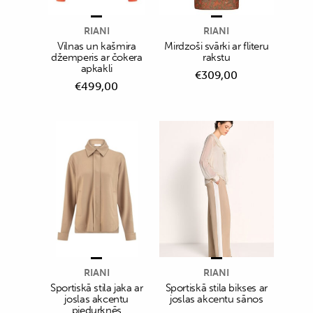
RIANI
RIANI
Vilnas un kašmira
Mirdzoši svārki ar fliteru
džemperis ar čokera
rakstu
apkakli
€
309,00
€
499,00
RIANI
RIANI
Sportiskā stila jaka ar
Sportiskā stila bikses ar
joslas akcentu
joslas akcentu sānos
piedurknēs