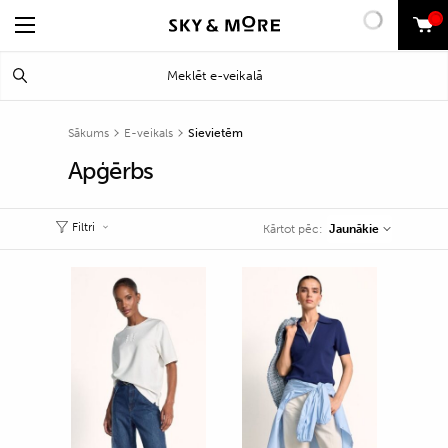
0
Search
Meklēt
for:
Sākums
E-veikals
Sievietēm
Apģērbs
Filtri
Jaunākie
Kārtot pēc: