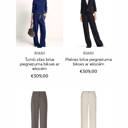
RIANI
RIANI
Tumši zilas brīva
Melnas brīva piegriezuma
piegriezuma bikses ar
bikses ar ielocēm
ielocēm
€
309,00
€
309,00