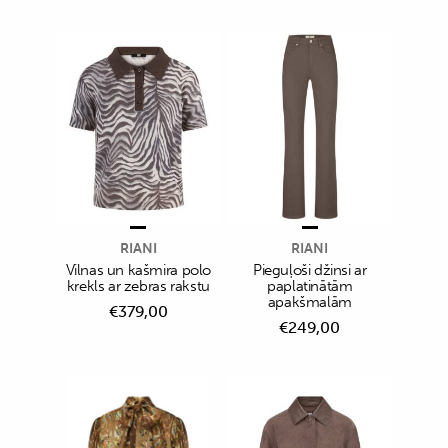
RIANI
RIANI
Vilnas un kašmira polo
Pieguļoši džinsi ar
krekls ar zebras rakstu
paplatinātām
apakšmalām
€
379,00
€
249,00