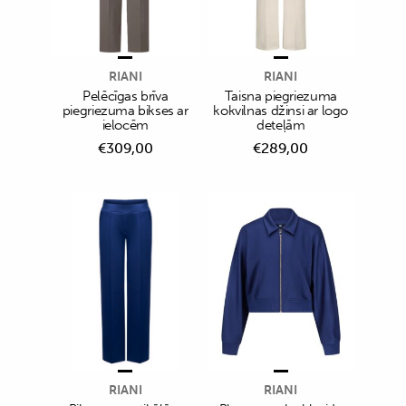
RIANI
RIANI
Pelēcīgas brīva
Taisna piegriezuma
piegriezuma bikses ar
kokvilnas džinsi ar logo
ielocēm
deteļām
€
309,00
€
289,00
RIANI
RIANI