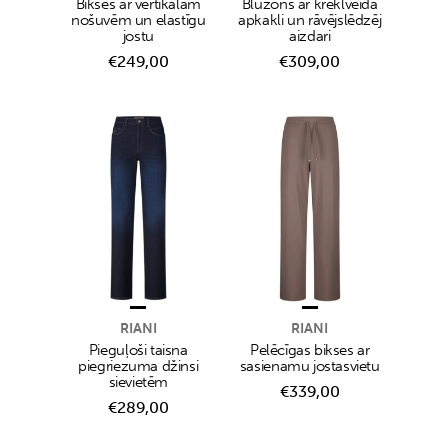
Bikses ar vertikālām
Bluzons ar kreklveida
nošuvēm un elastīgu
apkakli un rāvējslēdzēj
jostu
aizdari
€
249,00
€
309,00
RIANI
RIANI
Pieguļoši taisna
Pelēcīgas bikses ar
piegriezuma džinsi
sasienamu jostasvietu
sievietēm
€
339,00
€
289,00