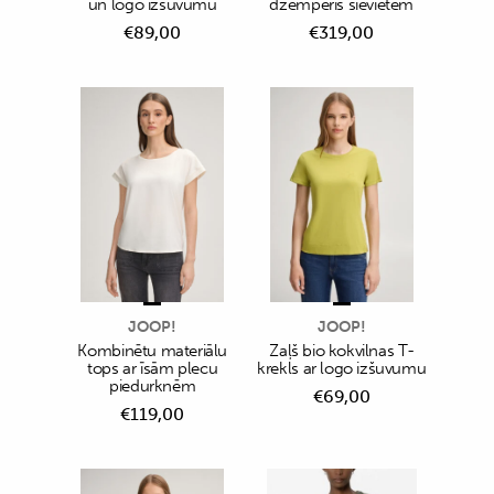
un logo izšuvumu
džemperis sievietēm
€
89,00
€
319,00
JOOP!
JOOP!
Kombinētu materiālu
Zaļš bio kokvilnas T-
tops ar īsām plecu
krekls ar logo izšuvumu
piedurknēm
€
69,00
€
119,00