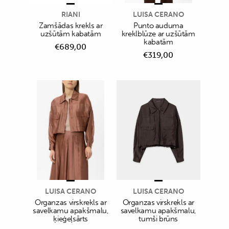
RIANI
LUISA CERANO
Zamšādas krekls ar
Punto auduma
uzšūtām kabatām
kreklblūze ar uzšūtām
kabatām
€
689,00
€
319,00
LUISA CERANO
LUISA CERANO
Organzas virskrekls ar
Organzas virskrekls ar
savelkamu apakšmalu,
savelkamu apakšmalu,
ķieģeļsārts
tumši brūns