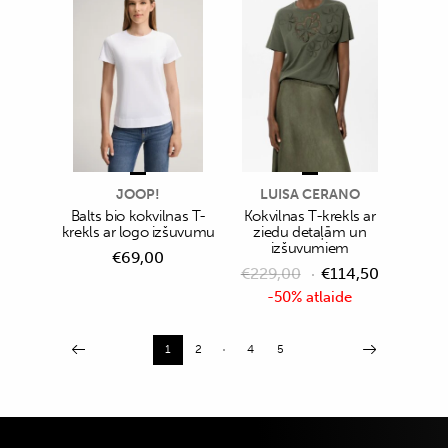
JOOP!
LUISA CERANO
Balts bio kokvilnas T-
Kokvilnas T-krekls ar
krekls ar logo izšuvumu
ziedu detaļām un
izšuvumiem
€
69,00
€
229,00
€
114,50
-50% atlaide
1
2
4
5