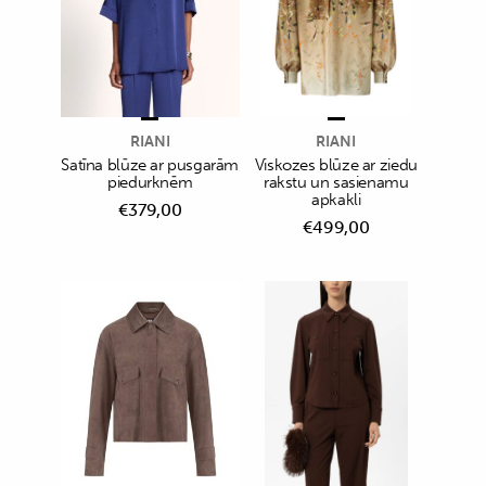
RIANI
RIANI
Satīna blūze ar pusgarām
Viskozes blūze ar ziedu
piedurknēm
rakstu un sasienamu
apkakli
€
379,00
€
499,00