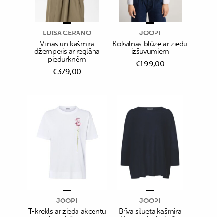
LUISA CERANO
JOOP!
Vilnas un kašmira
Kokvilnas blūze ar ziedu
džemperis ar reglāna
izšuvumiem
piedurknēm
€
199,00
€
379,00
JOOP!
JOOP!
T-krekls ar zieda akcentu
Brīva silueta kašmira