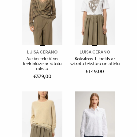
LUISA CERANO
LUISA CERANO
Austas tekstūras
Kokvilnas T-krekls ar
kreklblūze ar rūtotu
svītrotu tekstūru un attēlu
rakstu
€
149,00
€
379,00