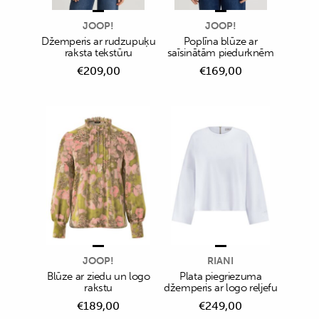
JOOP!
JOOP!
Džemperis ar rudzupuķu
Poplīna blūze ar
raksta tekstūru
saīsinātām piedurknēm
€
209,00
€
169,00
JOOP!
RIANI
Blūze ar ziedu un logo
Plata piegriezuma
rakstu
džemperis ar logo reljefu
€
189,00
€
249,00