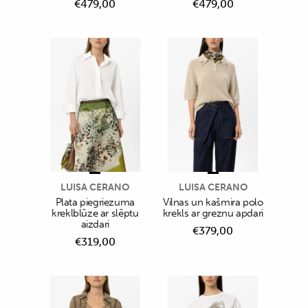
€
479,00
€
479,00
LUISA CERANO
LUISA CERANO
Plata piegriezuma
Vilnas un kašmira polo
kreklblūze ar slēptu
krekls ar greznu apdari
aizdari
€
379,00
€
319,00