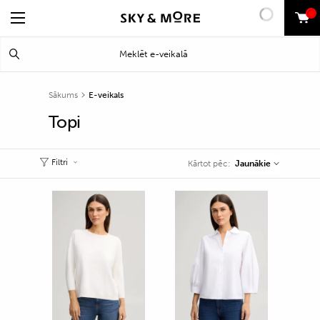
0
Search
Meklēt
for:
Sākums
E-veikals
Topi
Filtri
Jaunākie
Kārtot pēc: