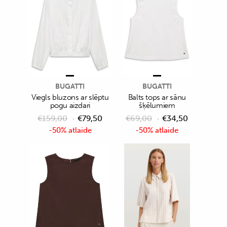
BUGATTI
BUGATTI
Viegls bluzons ar slēptu
Balts tops ar sānu
pogu aizdari
šķēlumiem
€
159,00
€
79,50
€
69,00
€
34,50
-50% atlaide
-50% atlaide