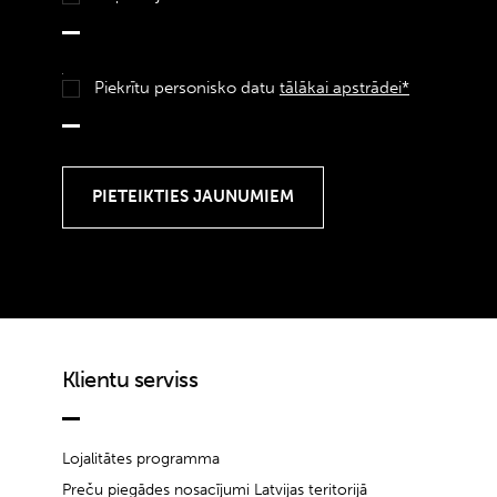
Piekrītu personisko datu
tālākai apstrādei*
Klientu serviss
Lojalitātes programma
Preču piegādes nosacījumi Latvijas teritorijā