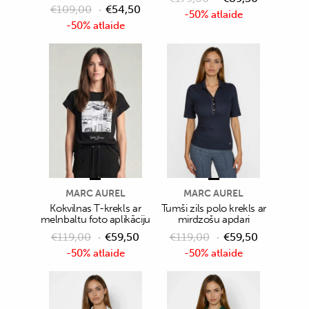
€
109,00
€
54,50
-50% atlaide
-50% atlaide
MARC AUREL
MARC AUREL
Kokvilnas T-krekls ar
Tumši zils polo krekls ar
melnbaltu foto aplikāciju
mirdzošu apdari
€
119,00
€
59,50
€
119,00
€
59,50
-50% atlaide
-50% atlaide