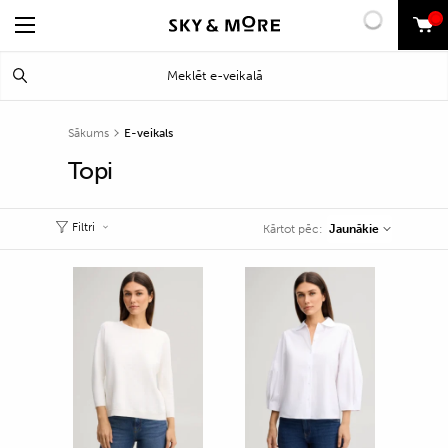
0
Search
Meklēt
for:
Sākums
E-veikals
Topi
Filtri
Jaunākie
Kārtot pēc: