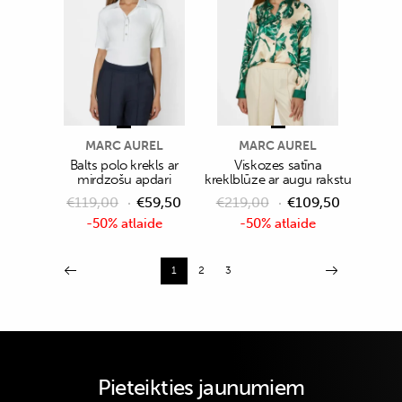
MARC AUREL
MARC AUREL
Balts polo krekls ar
Viskozes satīna
mirdzošu apdari
kreklblūze ar augu rakstu
€
119,00
€
59,50
€
219,00
€
109,50
-50% atlaide
-50% atlaide
1
2
3
Pieteikties jaunumiem