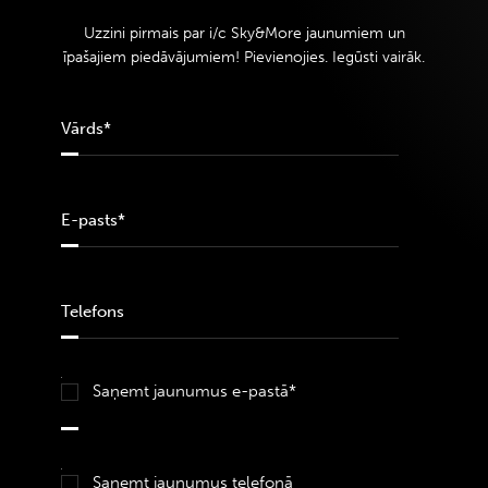
Uzzini pirmais par i/c Sky&More jaunumiem un
īpašajiem piedāvājumiem! Pievienojies. Iegūsti vairāk.
Saņemt jaunumus e-pastā*
Saņemt jaunumus telefonā