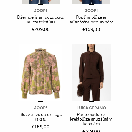
JOOP!
JOOP!
Džemperis ar rudzupuķu
Poplīna blūze ar
raksta tekstūru
saīsinātām piedurknēm
€
209,00
€
169,00
JOOP!
LUISA CERANO
Blūze ar ziedu un logo
Punto auduma
rakstu
kreklblūze ar uzšūtām
kabatām
€
189,00
€
319,00