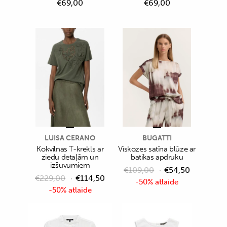
€
69,00
€
69,00
LUISA CERANO
BUGATTI
Kokvilnas T-krekls ar
Viskozes satīna blūze ar
ziedu detaļām un
batikas apdruku
izšuvumiem
€
109,00
€
54,50
€
229,00
€
114,50
-50% atlaide
-50% atlaide