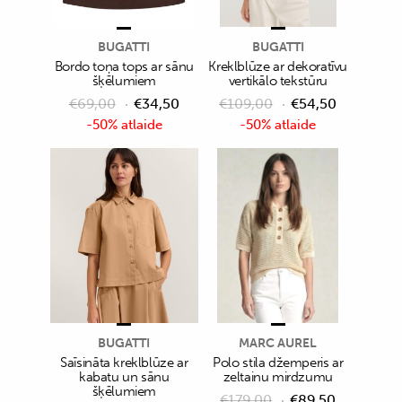
BUGATTI
BUGATTI
Bordo toņa tops ar sānu
Kreklblūze ar dekoratīvu
šķēlumiem
vertikālo tekstūru
€
69,00
€
34,50
€
109,00
€
54,50
-50% atlaide
-50% atlaide
BUGATTI
MARC AUREL
Saīsināta kreklblūze ar
Polo stila džemperis ar
kabatu un sānu
zeltainu mirdzumu
šķēlumiem
€
179,00
€
89,50