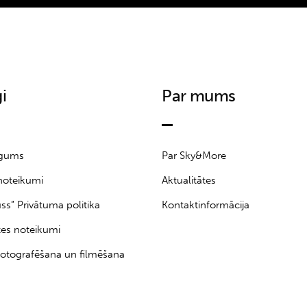
i
Par mums
īgums
Par Sky&More
noteikumi
Aktualitātes
uss” Privātuma politika
Kontaktinformācija
tes noteikumi
otografēšana un filmēšana