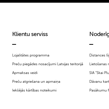
Klientu serviss
Noderīg
Lojalitātes programma
Distances l
Preču piegādes nosacījumi Latvijas teritorijā
Lietošanas 
Apmaksas veidi
SIA “Skai Pl
Preču atgriešana un apmaiņa
Dāvanu kar
Iekšējās kārtības noteikumi
Pasākumu f