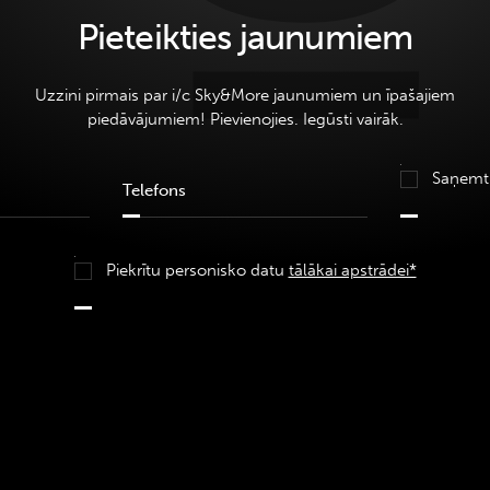
Pieteikties jaunumiem
Uzzini pirmais par i/c Sky&More jaunumiem un īpašajiem
piedāvājumiem! Pievienojies. Iegūsti vairāk.
Saņemt
Piekrītu personisko datu
tālākai apstrādei*