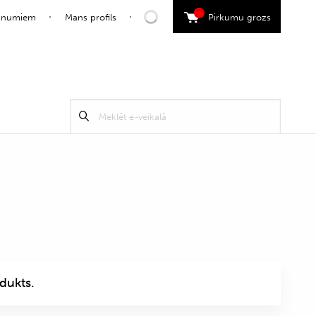
0
jaunumiem
Mans profils
Pirkumu grozs
Search
Meklēt
for:
dukts.