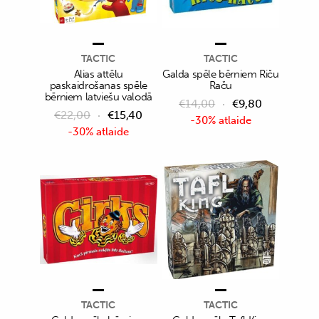
TACTIC
TACTIC
Alias attēlu
Galda spēle bērniem Riču
paskaidrošanas spēle
Raču
bērniem latviešu valodā
€
14,00
€
9,80
€
22,00
€
15,40
-30% atlaide
-30% atlaide
TACTIC
TACTIC