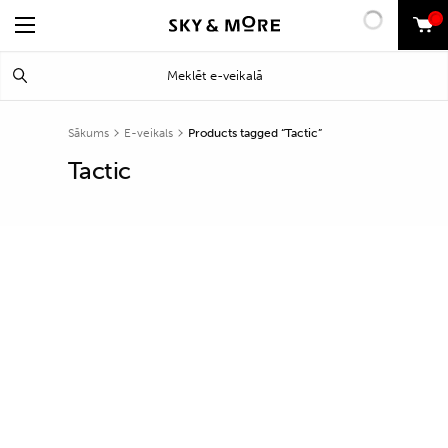
0
Search
Meklēt
for:
Sākums
E-veikals
Products tagged “Tactic”
Tactic