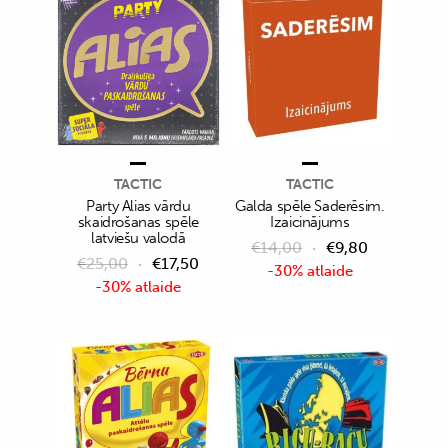
TACTIC
TACTIC
Party Alias vārdu
Galda spēle Saderēsim.
skaidrošanas spēle
Izaicinājums
latviešu valodā
€
14,00
€
9,80
€
25,00
€
17,50
-30% atlaide
-30% atlaide