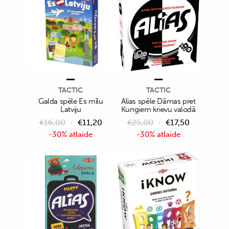
TACTIC
TACTIC
Galda spēle Es mīlu
Alias spēle Dāmas pret
Latviju
Kungiem krievu valodā
€
16,00
€
11,20
€
25,00
€
17,50
-30% atlaide
-30% atlaide