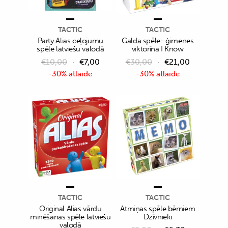
TACTIC
TACTIC
Party Alias ceļojumu
Galda spēle- ģimenes
spēle latviešu valodā
viktorīna I Know
€
10,00
€
7,00
€
30,00
€
21,00
-30% atlaide
-30% atlaide
TACTIC
TACTIC
Original Alias vārdu
Atmiņas spēle bērniem
minēšanas spēle latviešu
Dzīvnieki
valodā