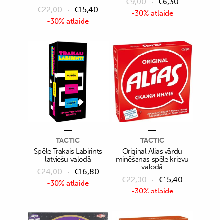
€
9,00
€
6,30
€
22,00
€
15,40
-30% atlaide
-30% atlaide
TACTIC
TACTIC
Spēle Trakais Labirints
Original Alias vārdu
latviešu valodā
minēšanas spēle krievu
valodā
€
24,00
€
16,80
€
22,00
€
15,40
-30% atlaide
-30% atlaide