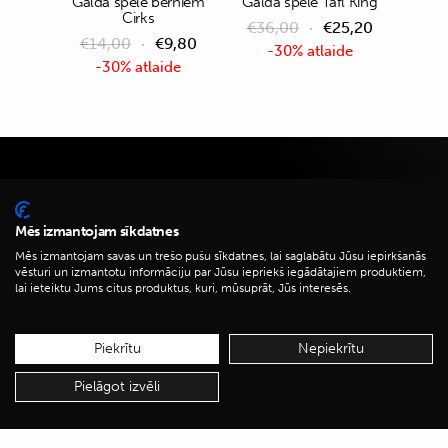
Galda spēle bērniem
Galda spēle Tafl King
Cirks
€
36,00
€
25,20
€
14,00
€
9,80
-30% atlaide
-30% atlaide
Pieteikties jaunumiem
Mēs izmantojam sīkdatnes
Uzzini pirmais par i/c Sky&More jaunumiem un
Mēs izmantojam savas un trešo pušu sīkdatnes, lai saglabātu Jūsu iepirkšanās
īpašajiem piedāvājumiem! Pievienojies. Iegūsti vairāk.
vēsturi un izmantotu informāciju par Jūsu iepriekš iegādātajiem produktiem,
lai ieteiktu Jums citus produktus, kuri, mūsuprāt, Jūs interesēs.
Piekrītu
Nepiekrītu
Pielāgot izvēli