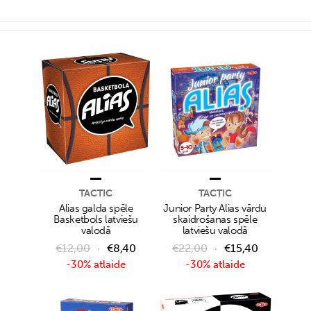
TACTIC
TACTIC
Alias galda spēle
Junior Party Alias vārdu
Basketbols latviešu
skaidrošanas spēle
valodā
latviešu valodā
€
12,00
€
8,40
€
22,00
€
15,40
-30% atlaide
-30% atlaide