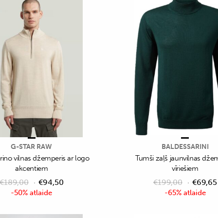
G-STAR RAW
BALDESSARINI
ino vilnas džemperis ar logo
Tumši zaļš jaunvilnas dže
akcentiem
vīriešiem
€
189,00
€
94,50
€
199,00
€
69,65
-50% atlaide
-65% atlaide