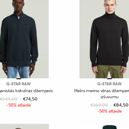
G-STAR RAW
G-STAR RAW
ganiskās kokvilnas džemperis
Melns merino vilnas džemperi
izšuvumu
€
149,00
€
74,50
€
169,00
€
84,50
-50% atlaide
-50% atlaide