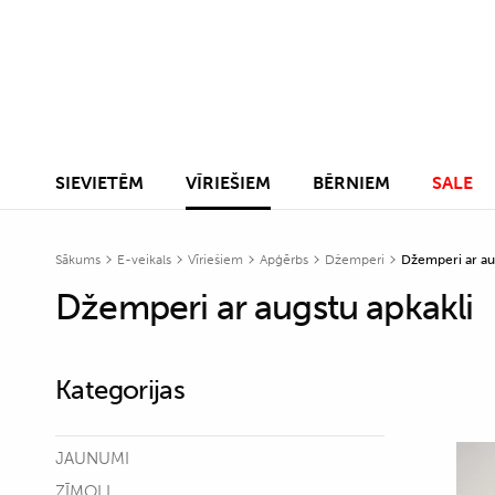
SIEVIETĒM
VĪRIEŠIEM
BĒRNIEM
SALE
Sākums
E-veikals
Vīriešiem
Apģērbs
Džemperi
Džemperi ar au
Džemperi ar augstu apkakli
Kategorijas
JAUNUMI
ZĪMOLI