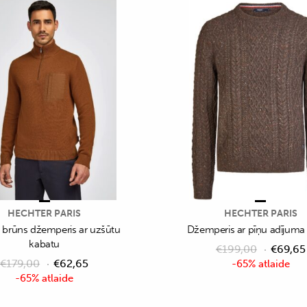
HECHTER PARIS
HECHTER PARIS
i brūns džemperis ar uzšūtu
Džemperis ar pīņu adījuma 
kabatu
€
199,00
€
69,65
€
179,00
€
62,65
-65% atlaide
-65% atlaide