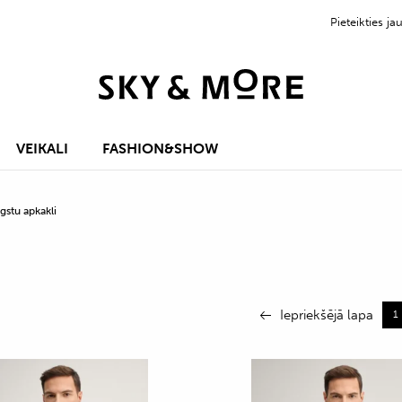
Pieteikties 
VEIKALI
FASHION&SHOW
gstu apkakli
Iepriekšējā lapa
1