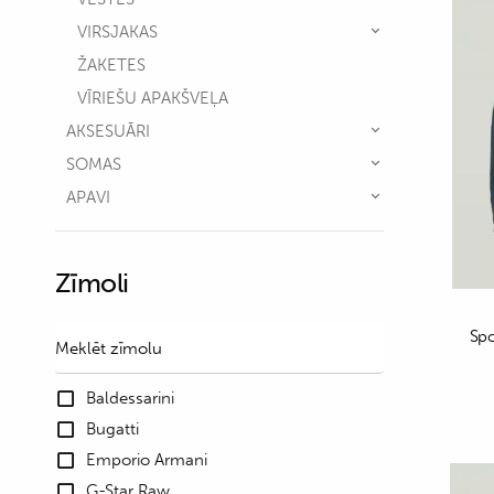
VIRSJAKAS
ŽAKETES
VĪRIEŠU APAKŠVEĻA
AKSESUĀRI
SOMAS
APAVI
Zīmoli
Spo
Baldessarini
Bugatti
Emporio Armani
G-Star Raw