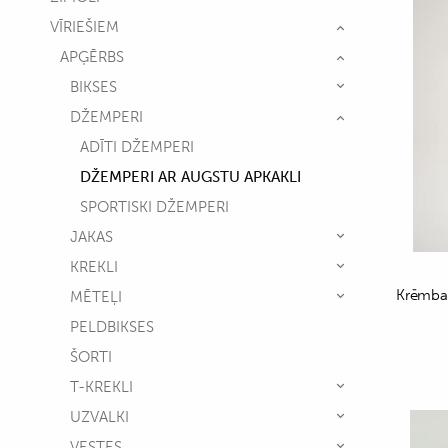
VĪRIEŠIEM
APĢĒRBS
BIKSES
DŽEMPERI
ADĪTI DŽEMPERI
DŽEMPERI AR AUGSTU APKAKLI
SPORTISKI DŽEMPERI
JAKAS
KREKLI
Krēmbalt
MĒTEĻI
PELDBIKSES
ŠORTI
T-KREKLI
UZVALKI
VESTES