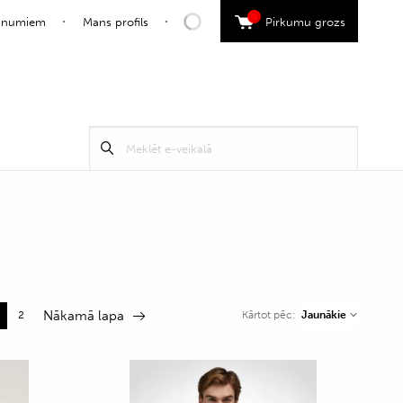
0
jaunumiem
Mans profils
Pirkumu grozs
Search
Meklēt
for:
Nākamā lapa
2
Jaunākie
Kārtot pēc: