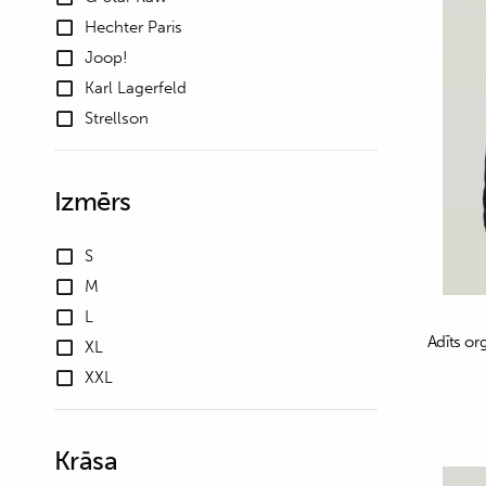
Hechter Paris
Joop!
Karl Lagerfeld
Strellson
Izmērs
S
M
L
Adīts or
XL
XXL
Krāsa