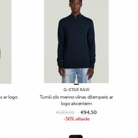
G-STAR RAW
s ar logo
Tumši zils merino vilnas džemperis ar
logo akcentiem
€
189,00
€
94,50
-50% atlaide