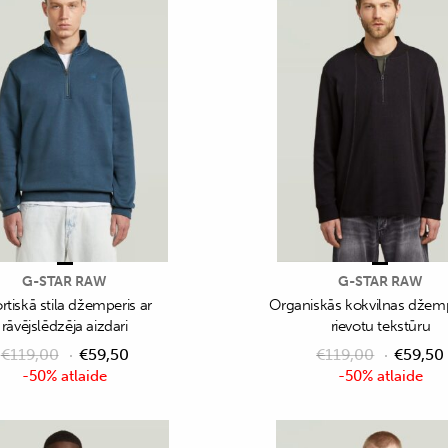
G-STAR RAW
G-STAR RAW
rtiskā stila džemperis ar
Organiskās kokvilnas džemp
rāvējslēdzēja aizdari
rievotu tekstūru
€
119,00
€
59,50
€
119,00
€
59,50
-50% atlaide
-50% atlaide