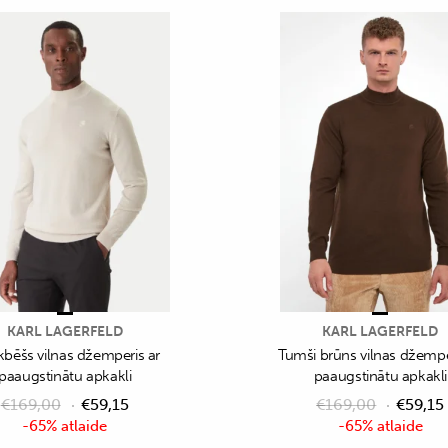
KARL LAGERFELD
KARL LAGERFELD
kbēšs vilnas džemperis ar
Tumši brūns vilnas džempe
paaugstinātu apkakli
paaugstinātu apkakli
€
169,00
€
59,15
€
169,00
€
59,15
-65% atlaide
-65% atlaide