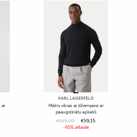
KARL LAGERFELD
 ar
Melns vilnas ar džemperis ar
paaugstinātu apkakli
€
169,00
€
59,15
-65% atlaide