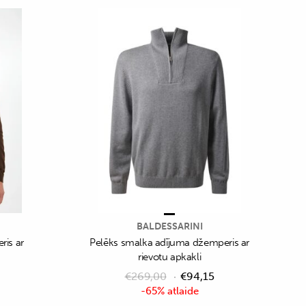
BALDESSARINI
ris ar
Pelēks smalka adījuma džemperis ar
rievotu apkakli
€
269,00
€
94,15
-65% atlaide