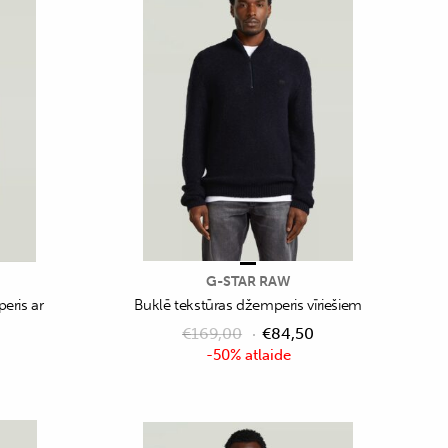
G-STAR RAW
eris ar
Buklē tekstūras džemperis vīriešiem
€
169,00
€
84,50
-50% atlaide