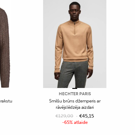
HECHTER PARIS
rakstu
Smilšu brūns džemperis ar
rāvējslēdzēja aizdari
€
129,00
€
45,15
-65% atlaide