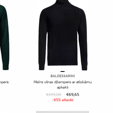
BALDESSARINI
mperis
Melns vilnas džemperis ar atlokāmu
apkakli
€
199,00
€
69,65
-65% atlaide