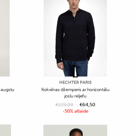
HECHTER PARIS
r augstu
Kokvilnas džemperis ar horizontālu
joslu reljefu
€
129,00
€
64,50
-50% atlaide