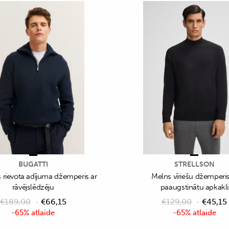
BUGATTI
STRELLSON
s rievota adījuma džemperis ar
Melns vīriešu džemperis
rāvējslēdzēju
paaugstinātu apkakli
€
189,00
€
66,15
€
129,00
€
45,15
-65% atlaide
-65% atlaide