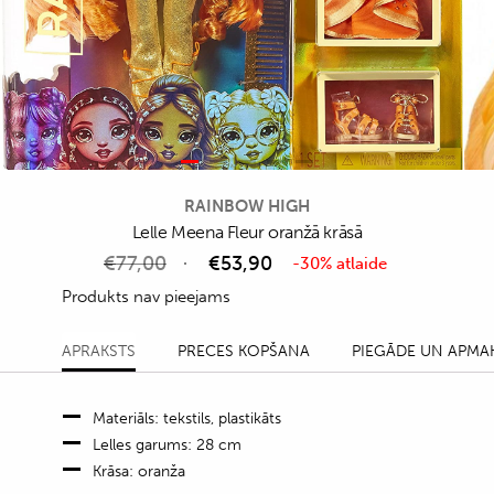
RAINBOW HIGH
Lelle Meena Fleur oranžā krāsā
€
77,00
€
53,90
-30% atlaide
Produkts nav pieejams
APRAKSTS
PRECES KOPŠANA
PIEGĀDE UN APMA
Materiāls: tekstils, plastikāts
Lelles garums: 28 cm
Krāsa: oranža