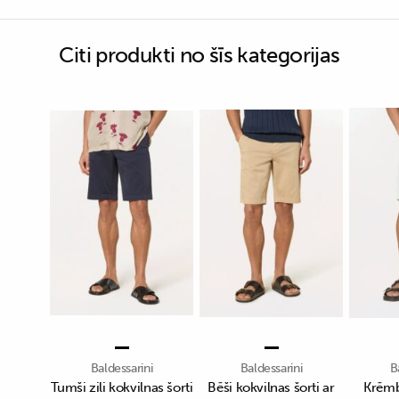
Citi produkti no šīs kategorijas
Baldessarini
Baldessarini
B
Tumši zili kokvilnas šorti
Bēši kokvilnas šorti ar
Krēmb