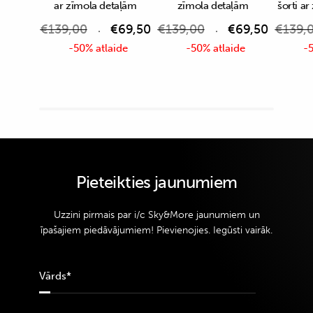
ar zīmola detaļām
zīmola detaļām
šorti a
€
139,00
€
69,50
€
139,00
€
69,50
€
139,
-50% atlaide
-50% atlaide
-5
Pieteikties jaunumiem
Uzzini pirmais par i/c Sky&More jaunumiem un
īpašajiem piedāvājumiem! Pievienojies. Iegūsti vairāk.