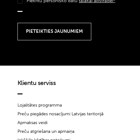
Piekrītu personisko datu
tālākai apstrādei*
Klientu serviss
Lojalitātes programma
Preču piegādes nosacījumi Latvijas teritorijā
Apmaksas veidi
Preču atgriešana un apmaiņa