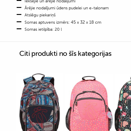
Iekšējie un ārējie nodalījumi
Ārējie nodalījumi ūdens pudelei un e-talonam
Atslēgu piekariņš
45 x 32 x 18 cm
Somas aptuvens izmērs:
Somas ietilpība: 20 l
Citi produkti no šīs kategorijas