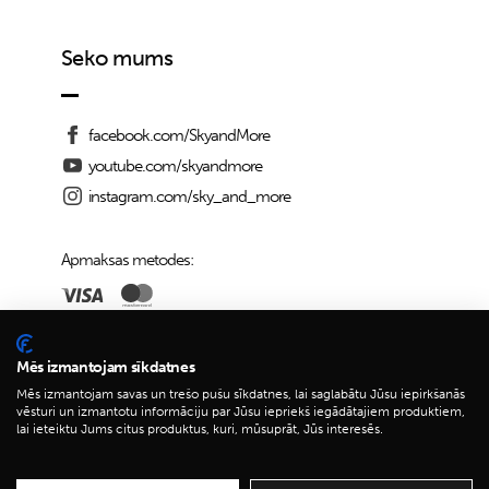
Seko mums
facebook.com/SkyandMore
youtube.com/skyandmore
instagram.com/sky_and_more
Apmaksas metodes:
Piegādes iespējas:
Mēs izmantojam sīkdatnes
Mēs izmantojam savas un trešo pušu sīkdatnes, lai saglabātu Jūsu iepirkšanās
vēsturi un izmantotu informāciju par Jūsu iepriekš iegādātajiem produktiem,
lai ieteiktu Jums citus produktus, kuri, mūsuprāt, Jūs interesēs.
© 2026 Sky&More