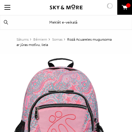
0
Search
Meklēt
for:
Sākums
Bērniem
Somas
Rozā Acuareles mugursoma
ar jūras motīvu, liela