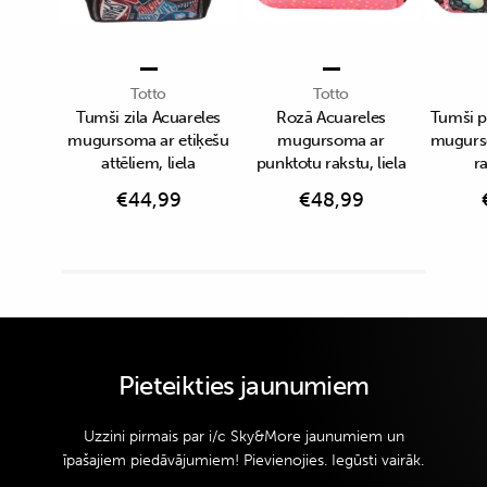
Totto
Totto
Tumši zila Acuareles
Rozā Acuareles
Tumši p
mugursoma ar etiķešu
mugursoma ar
mugurso
attēliem, liela
punktotu rakstu, liela
ra
€
44,99
€
48,99
Pieteikties jaunumiem
Uzzini pirmais par i/c Sky&More jaunumiem un
īpašajiem piedāvājumiem! Pievienojies. Iegūsti vairāk.