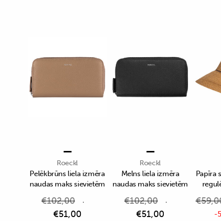
Roeckl
Roeckl
Pelēkbrūns liela izmēra
Melns liela izmēra
Papīra 
naudas maks sievietēm
naudas maks sievietēm
regul
€
102,00
€
102,00
€
59,0
€
51,00
€
51,00
-5