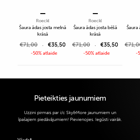
Roeckl
Roeckl
Šaura ādas josta melnā
Šaura ādas josta bēšā
Šaura 
krāsā
krāsā
€
71,00
€
35,50
€
71,00
€
35,50
€
71,0
-50% atlaide
-50% atlaide
-5
Pieteikties jaunumiem
Uzzini pirmais par i/c Sky&More jaunumiem un
īpašajiem piedāvājumiem! Pievienojies. Iegūsti vairāk.