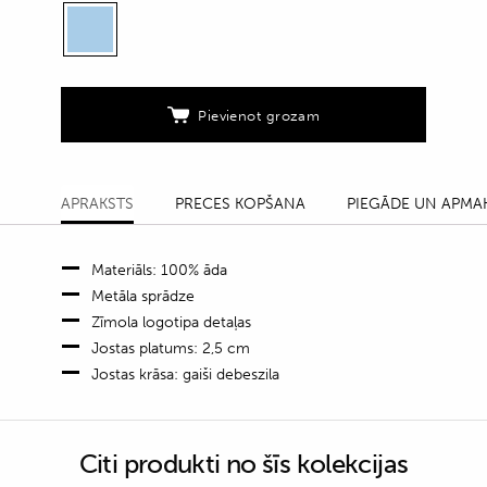
gaiši
zilā
krāsā
quantity
Pievienot grozam
APRAKSTS
PRECES KOPŠANA
PIEGĀDE UN APMA
Materiāls: 100% āda
Metāla sprādze
Zīmola logotipa detaļas
Jostas platums: 2,5 cm
Jostas krāsa: gaiši debeszila
Citi produkti no šīs kolekcijas