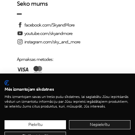
Seko mums
facebook.com/SkyandMore
youtube.com/skyandmore
instagram.com/sky_and_more
Apmaksas metodes:
Piegādes iespējas:
Mēs izmantojam sīkdatnes
Mēs izmantojam savas un trešo pušu sīkdatnes, lai saglabātu Jūsu iepirkšanās
vēsturi un izmantotu informāciju par Jūsu iepriekš iegādātajiem produktiem,
lai ieteiktu Jums citus produktus, kuri, mūsuprāt, Jūs interesēs.
© 2026 Sky&More
Piekrītu
Nepiekrītu