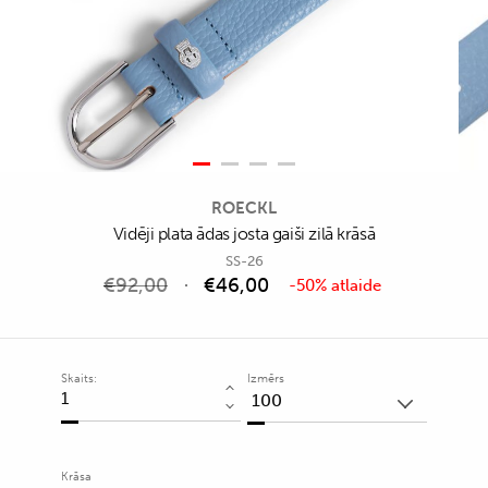
ROECKL
Vidēji plata ādas josta gaiši zilā krāsā
SS-26
€
92,00
€
46,00
-50% atlaide
Skaits:
Izmērs
Vidēji
plata
ādas
josta
Krāsa