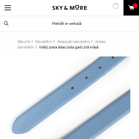
0
Search
Meklēt
for:
Sākums
Sievietēm
Aksesuāri sievietēm
Jostas
sievietēm
Vidēji plata ādas josta gaiši zilā krāsā