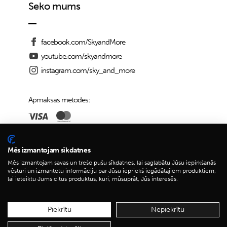
Seko mums
facebook.com/SkyandMore
youtube.com/skyandmore
instagram.com/sky_and_more
Apmaksas metodes:
Piegādes iespējas:
Mēs izmantojam sīkdatnes
Mēs izmantojam savas un trešo pušu sīkdatnes, lai saglabātu Jūsu iepirkšanās
vēsturi un izmantotu informāciju par Jūsu iepriekš iegādātajiem produktiem,
lai ieteiktu Jums citus produktus, kuri, mūsuprāt, Jūs interesēs.
© 2026 Sky&More
Piekrītu
Nepiekrītu