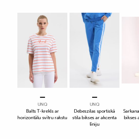
UNQ
UNQ
Balts T-krekls ar
Debeszilas sportiskā
Sarkanas
horizontālu svītru rakstu
stila bikses ar akcenta
bikses a
līniju