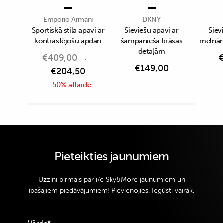
Emporio Armani
DKNY
Sportiskā stila apavi ar
Sieviešu apavi ar
Siev
kontrastējošu apdari
šampanieša krāsas
melnām
detaļām
€
409,00
€
149,00
€
204,50
-50% atlaide
Pieteikties jaunumiem
Uzzini pirmais par i/c Sky&More jaunumiem un
īpašajiem piedāvājumiem! Pievienojies. Iegūsti vairāk.