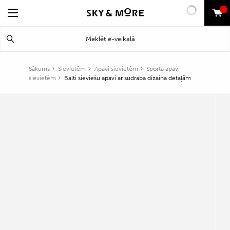
0
Search
Meklēt
for:
Sākums
Sievietēm
Apavi sievietēm
Sporta apavi
sievietēm
Balti sieviešu apavi ar sudraba dizaina detaļām