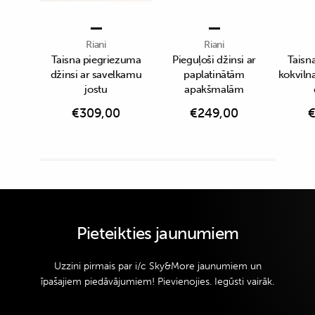
Riani
Riani
Taisna piegriezuma
Pieguļoši džinsi ar
Taisn
džinsi ar savelkamu
paplatinātām
kokvilna
jostu
apakšmalām
€
309,00
€
249,00
Pieteikties jaunumiem
Uzzini pirmais par i/c Sky&More jaunumiem un
īpašajiem piedāvājumiem! Pievienojies. Iegūsti vairāk.