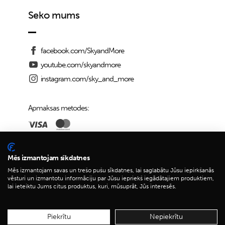
Seko mums
facebook.com/SkyandMore
youtube.com/skyandmore
instagram.com/sky_and_more
Apmaksas metodes:
Piegādes iespējas:
Mēs izmantojam sīkdatnes
Mēs izmantojam savas un trešo pušu sīkdatnes, lai saglabātu Jūsu iepirkšanās
vēsturi un izmantotu informāciju par Jūsu iepriekš iegādātajiem produktiem,
lai ieteiktu Jums citus produktus, kuri, mūsuprāt, Jūs interesēs.
© 2026 Sky&More
Piekrītu
Nepiekrītu