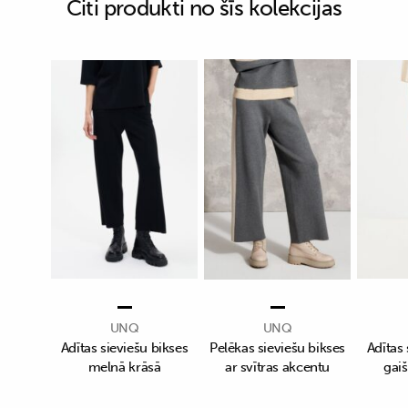
Citi produkti no šīs kolekcijas
UNQ
UNQ
Adītas sieviešu bikses
Pelēkas sieviešu bikses
Adītas 
melnā krāsā
ar svītras akcentu
gaiš