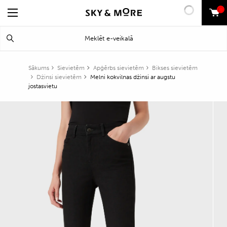
0
Search
Meklēt
for:
Sākums
Sievietēm
Apģērbs sievietēm
Bikses sievietēm
Džinsi sievietēm
Melni kokvilnas džinsi ar augstu
jostasvietu