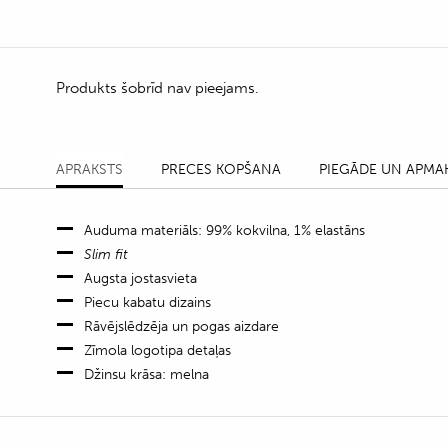
Produkts šobrīd nav pieejams.
APRAKSTS
PRECES KOPŠANA
PIEGĀDE UN APMA
Auduma materiāls: 99% kokvilna, 1% elastāns
Slim fit
Augsta jostasvieta
Piecu kabatu dizains
Rāvējslēdzēja un pogas aizdare
Zīmola logotipa detaļas
Džinsu krāsa: melna