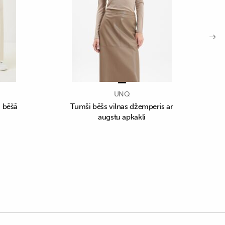
UNQ
i bēšā
Tumši bēšs vilnas džemperis ar
augstu apkakli