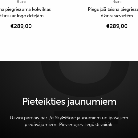
Riani
Riani
na piegriezuma kokvilnas
Pieguļoši taisna piegrie
džinsi ar logo deteļām
džinsi sievietēm
€
289,00
€
289,00
Pieteikties jaunumiem
Uzzini pirmais par i/c Sky&More jaunumiem un īpašajiem
piedāvājumiem! Pievienojies. Iegūsti vairāk.