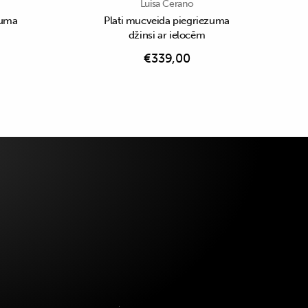
Luisa Cerano
zuma
Plati mucveida piegriezuma
džinsi ar ielocēm
€
339,00