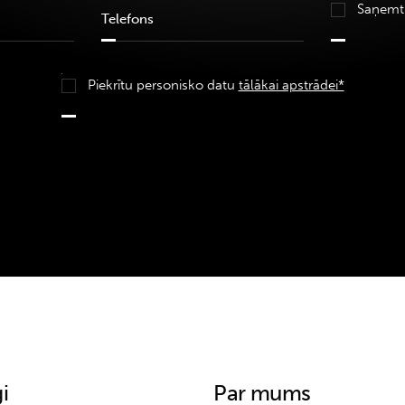
Saņemt
Piekrītu personisko datu
tālākai apstrādei*
i
Par mums