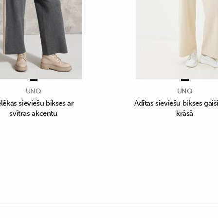
UNQ
UNQ
lēkas sieviešu bikses ar
Adītas sieviešu bikses gaiš
svītras akcentu
krāsā