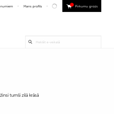
0
jaunumiem
Mans profils
Pirkumu grozs
Search
Meklēt
for:
insi tumši zilā krāsā