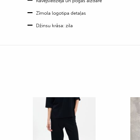
Rāvējslēdzēja un pogas aizdare
Zīmola logotipa detaļas
Džinsu krāsa: zila