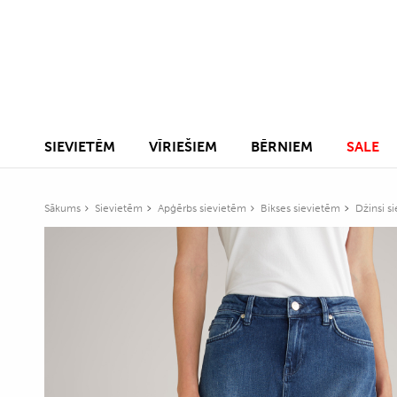
SIEVIETĒM
VĪRIEŠIEM
BĒRNIEM
SALE
Sākums
Sievietēm
Apģērbs sievietēm
Bikses sievietēm
Džinsi s