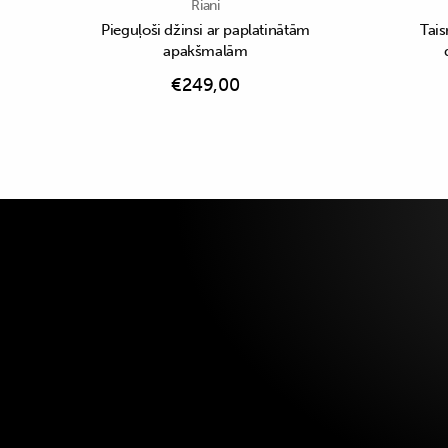
Riani
Pieguļoši džinsi ar paplatinātām
Tais
apakšmalām
€
249,00