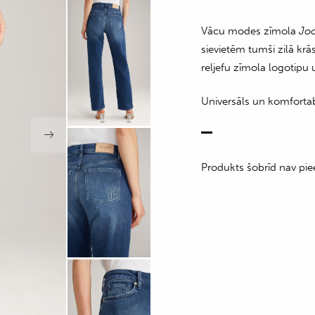
Vācu modes zīmola
Jo
sievietēm tumši zilā krā
reljefu zīmola logotip
Universāls un komforta
Produkts šobrīd nav pie