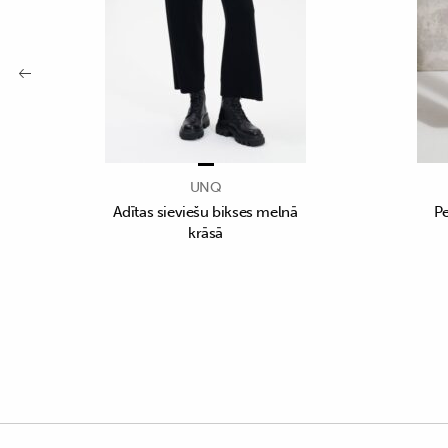
UNQ
Adītas sieviešu bikses melnā
Pe
krāsā