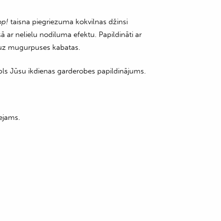
op!
taisna piegriezuma kokvilnas džinsi
sā ar nelielu nodiluma efektu. Papildināti ar
u uz mugurpuses kabatas.
bls Jūsu ikdienas garderobes papildinājums.
ejams.