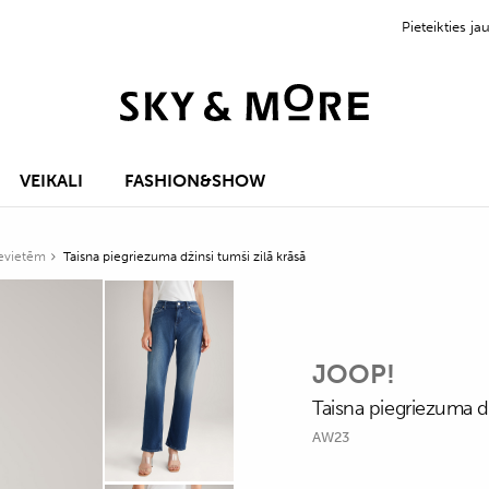
Pieteikties 
VEIKALI
FASHION&SHOW
ievietēm
Taisna piegriezuma džinsi tumši zilā krāsā
JOOP!
Taisna piegriezuma dž
AW23