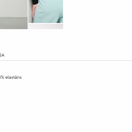
SA
4% elastāns