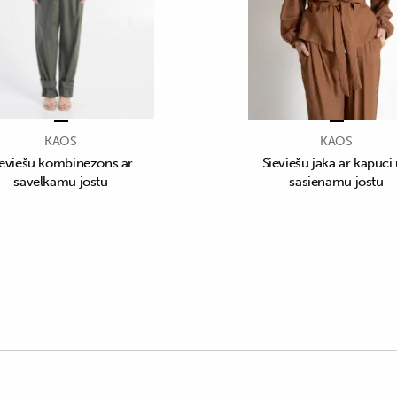
KAOS
KAOS
ieviešu kombinezons ar
Sieviešu jaka ar kapuci
savelkamu jostu
sasienamu jostu