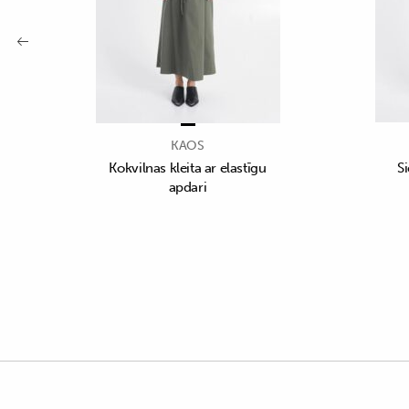
KAOS
Kokvilnas kleita ar elastīgu
S
apdari