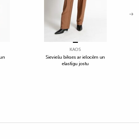
KAOS
 un
Sieviešu bikses ar ielocēm un
elastīgu jostu