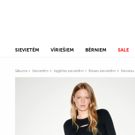
SIEVIETĒM
VĪRIEŠIEM
BĒRNIEM
SALE
Sākums
Sievietēm
Apģērbs sievietēm
Bikses sievietēm
Sieviešu