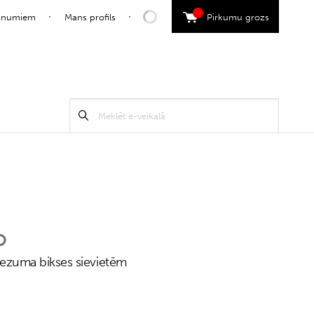
0
jaunumiem
Mans profils
Pirkumu grozs
Search
Meklēt
for:
O
griezuma bikses sievietēm