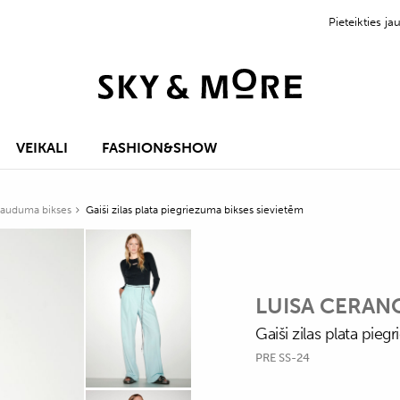
Pieteikties 
VEIKALI
FASHION&SHOW
 auduma bikses
Gaiši zilas plata piegriezuma bikses sievietēm
LUISA CERAN
Gaiši zilas plata pie
PRE SS-24