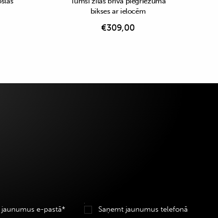
oslas
Tumši zilas brīva piegriezuma
bikses ar ielocēm
€
309,00
 jaunumus e-pastā*
Saņemt jaunumus telefonā