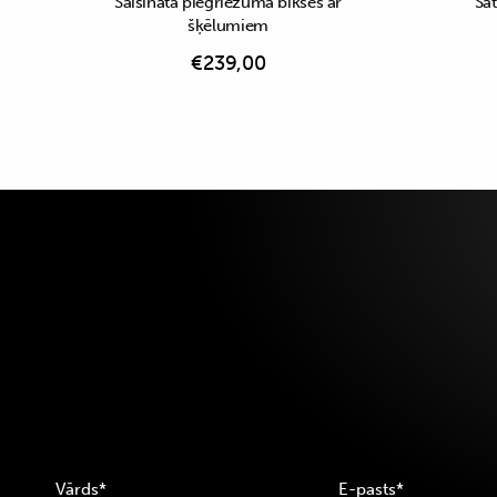
Saīsināta piegriezuma bikses ar
Sat
šķēlumiem
€
239,00