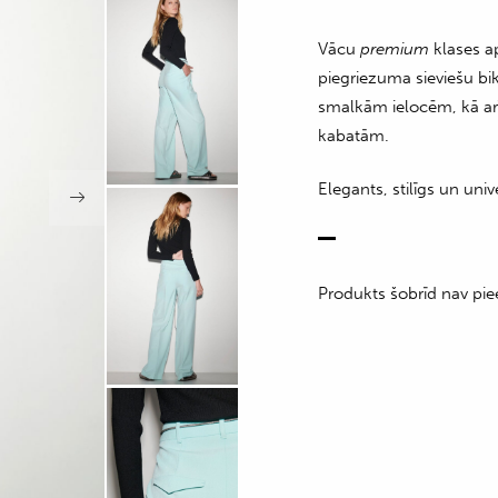
Vācu
premium
klases a
piegriezuma sieviešu biks
smalkām ielocēm, kā a
kabatām.
Elegants, stilīgs un un
Produkts šobrīd nav pie