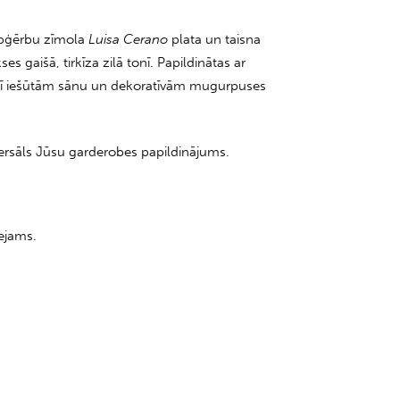
pģērbu zīmola
Luisa Cerano
plata un taisna
es gaišā, tirkīza zilā tonī. Papildinātas ar
rī iešūtām sānu un dekoratīvām mugurpuses
iversāls Jūsu garderobes papildinājums.
ejams.