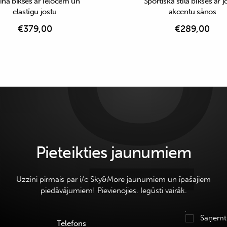
īna bikses ar ielocēm un
Sportiskā stila bikses ar j
elastīgu jostu
akcentu sānos
€
379,00
€
289,00
Pieteikties jaunumiem
Uzzini pirmais par i/c Sky&More jaunumiem un īpašajiem
piedāvājumiem! Pievienojies. Iegūsti vairāk.
Saņemt