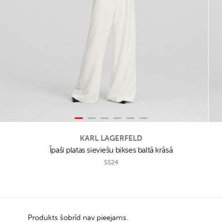
KARL LAGERFELD
Īpaši platas sieviešu bikses baltā krāsā
SS24
Produkts šobrīd nav pieejams.