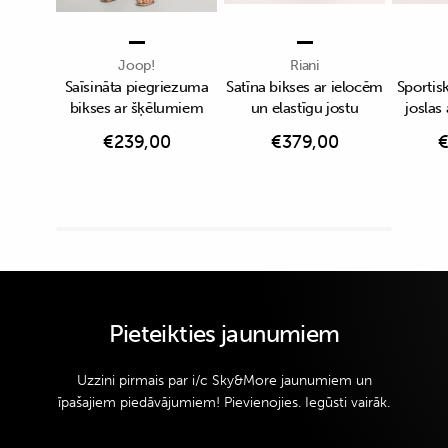
Joop!
Riani
Saīsināta piegriezuma
Satīna bikses ar ielocēm
Sportisk
bikses ar šķēlumiem
un elastīgu jostu
joslas
€
239,00
€
379,00
Pieteikties jaunumiem
Uzzini pirmais par i/c Sky&More jaunumiem un
īpašajiem piedāvājumiem! Pievienojies. Iegūsti vairāk.