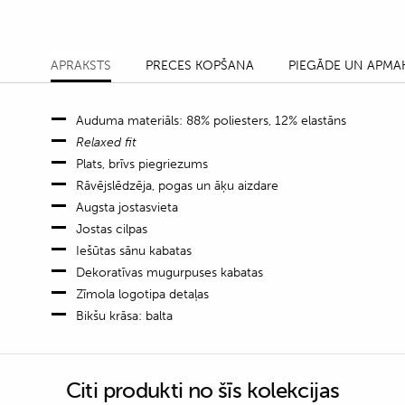
APRAKSTS
PRECES KOPŠANA
PIEGĀDE UN APMA
Auduma materiāls: 88% poliesters, 12% elastāns
Relaxed fit
Plats, brīvs piegriezums
Rāvējslēdzēja, pogas un āķu aizdare
Augsta jostasvieta
Jostas cilpas
Iešūtas sānu kabatas
Dekoratīvas mugurpuses kabatas
Zīmola logotipa detaļas
Bikšu krāsa: balta
Citi produkti no šīs kolekcijas