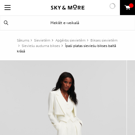
0
Search
Meklēt
for:
Sākums
Sievietēm
Apģērbs sievietēm
Bikses sievietēm
Sieviešu auduma bikses
Īpaši platas sieviešu bikses baltā
krāsā