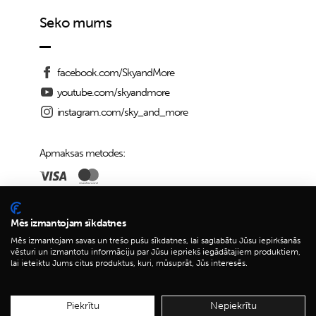
Seko mums
facebook.com/SkyandMore
youtube.com/skyandmore
instagram.com/sky_and_more
Apmaksas metodes:
Piegādes iespējas:
Mēs izmantojam sīkdatnes
Mēs izmantojam savas un trešo pušu sīkdatnes, lai saglabātu Jūsu iepirkšanās
vēsturi un izmantotu informāciju par Jūsu iepriekš iegādātajiem produktiem,
lai ieteiktu Jums citus produktus, kuri, mūsuprāt, Jūs interesēs.
© 2026 Sky&More
Piekrītu
Nepiekrītu