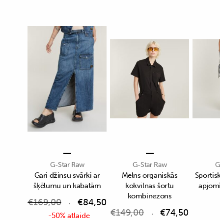
G-Star Raw
G-Star Raw
G
Gari džinsu svārki ar
Melns organiskās
Sportisk
šķēlumu un kabatām
kokvilnas šortu
apjom
kombinezons
€
169,00
€
84,50
€
149,00
€
74,50
-50% atlaide