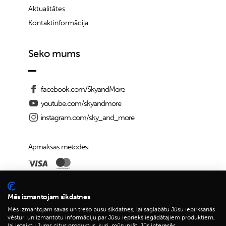
Aktualitātes
Kontaktinformācija
Seko mums
facebook.com/SkyandMore
youtube.com/skyandmore
instagram.com/sky_and_more
Apmaksas metodes:
Piegādes iespējas:
Mēs izmantojam sīkdatnes
Mēs izmantojam savas un trešo pušu sīkdatnes, lai saglabātu Jūsu iepirkšanās
vēsturi un izmantotu informāciju par Jūsu iepriekš iegādātajiem produktiem,
lai ieteiktu Jums citus produktus, kuri, mūsuprāt, Jūs interesēs.