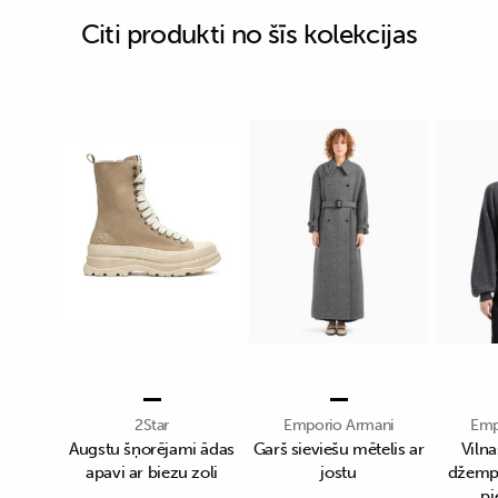
Citi produkti no šīs kolekcijas
2Star
Emporio Armani
Emp
Augstu šņorējami ādas
Garš sieviešu mētelis ar
Viln
apavi ar biezu zoli
jostu
džempe
p