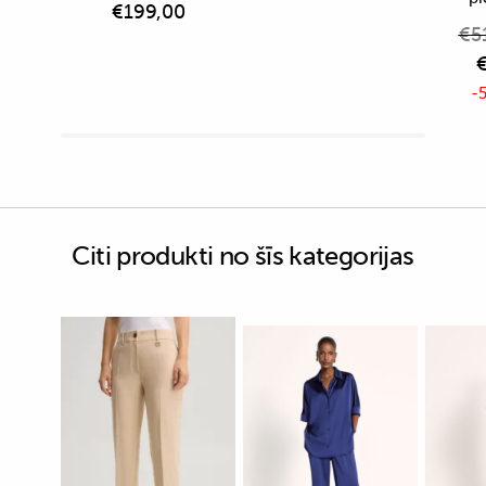
€
199,00
€
5
-5
Citi produkti no šīs kategorijas