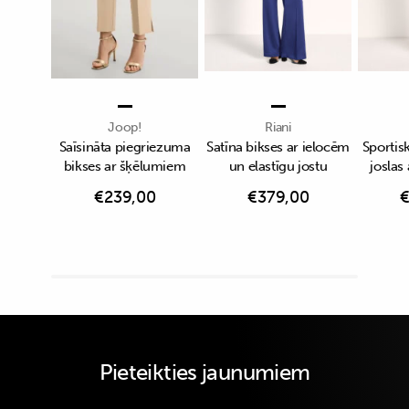
Joop!
Riani
Saīsināta piegriezuma
Satīna bikses ar ielocēm
Sportisk
bikses ar šķēlumiem
un elastīgu jostu
joslas
€
239,00
€
379,00
Pieteikties jaunumiem