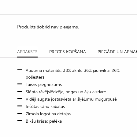
Produkts šobrīd nav pieejams.
APRAKSTS
PRECES KOPŠANA
PIEGĀDE UN APMA
Auduma materiāls: 38% akrils, 36% jaunvilna, 26%
poliesters
Taisns piegriezums
Slēpta rāvējslēdzēja, pogas un āķu aizdare
Vidēji augsta jostasvieta ar šķēlumu mugurpusē
Iešūtas sānu kabatas
Zīmola logotipa detaļas
Bikšu krāsa: pelēka