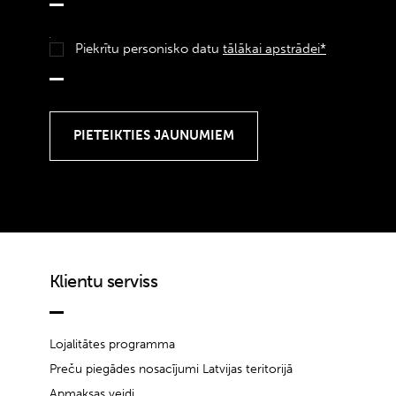
Piekrītu personisko datu
tālākai apstrādei*
Klientu serviss
Lojalitātes programma
Preču piegādes nosacījumi Latvijas teritorijā
Apmaksas veidi