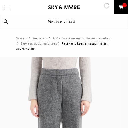
0
Search
Meklēt
for:
Sākums
Sievietēm
Apģērbs sievietēm
Bikses sievietēm
Sieviešu auduma bikses
Pelēkas bikses ar sašaurinātām
apakšmalām