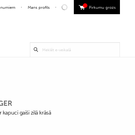
0
jaunumiem
Mans profils
Pirkumu grozs
Search
Meklēt
for:
GER
 kapuci gaiši zilā krāsā