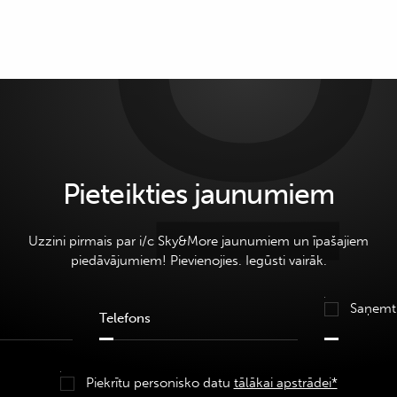
Pieteikties jaunumiem
Uzzini pirmais par i/c Sky&More jaunumiem un īpašajiem
piedāvājumiem! Pievienojies. Iegūsti vairāk.
Saņemt
Piekrītu personisko datu
tālākai apstrādei*