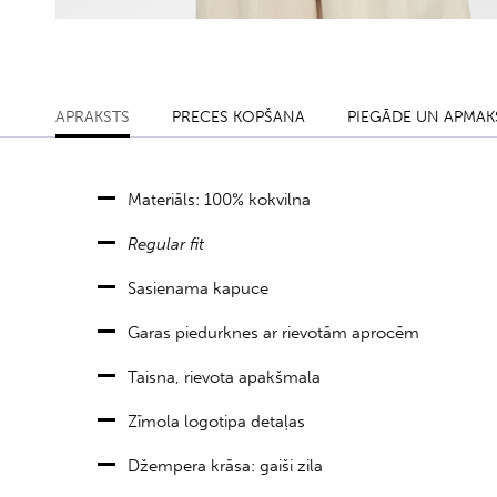
APRAKSTS
PRECES KOPŠANA
PIEGĀDE UN APMAK
Materiāls: 100% kokvilna
Regular fit
Sasienama kapuce
Garas piedurknes ar rievotām aprocēm
Taisna, rievota apakšmala
Zīmola logotipa detaļas
Džempera krāsa: gaiši zila