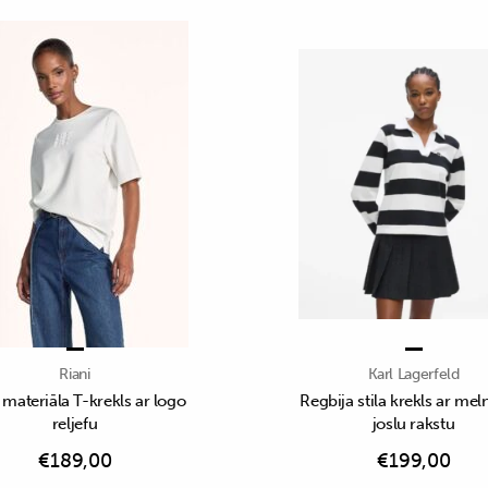
Riani
Karl Lagerfeld
 materiāla T-krekls ar logo
Regbija stila krekls ar mel
reljefu
joslu rakstu
€
189,00
€
199,00