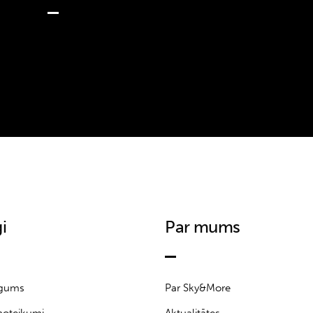
i
Par mums
īgums
Par Sky&More