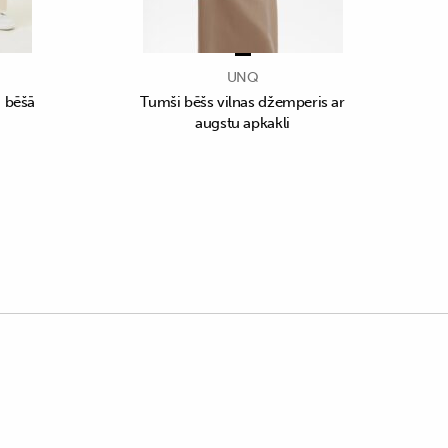
UNQ
i bēšā
Tumši bēšs vilnas džemperis ar
augstu apkakli