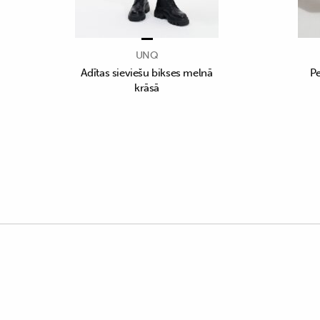
UNQ
Adītas sieviešu bikses melnā
Pe
krāsā