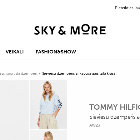
Pieteikties 
VEIKALI
FASHION&SHOW
ešu sportiski džemperi
Sieviešu džemperis ar kapuci gaiši zilā krāsā
TOMMY HILFI
Sieviešu džemperis ar
AW23