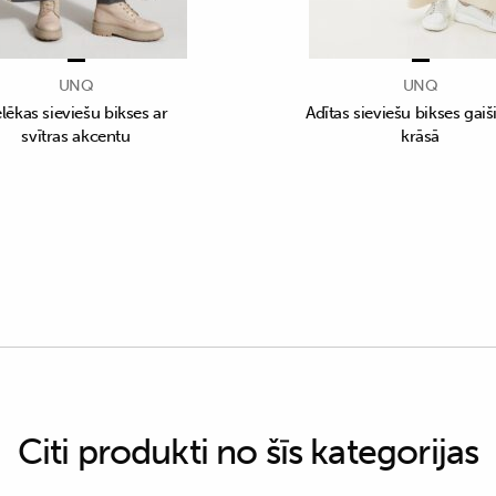
UNQ
UNQ
lēkas sieviešu bikses ar
Adītas sieviešu bikses gaiš
svītras akcentu
krāsā
Citi produkti no šīs kategorijas