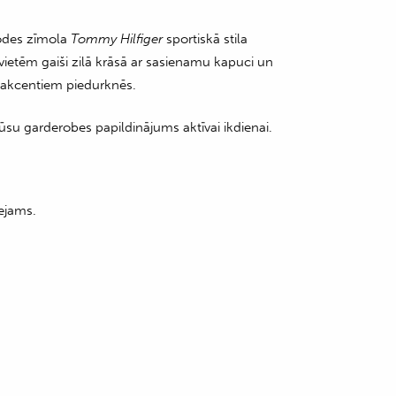
odes zīmola
Tommy Hilfiger
sportiskā stila
vietēm gaiši zilā krāsā ar sasienamu kapuci un
 akcentiem piedurknēs.
ūsu garderobes papildinājums aktīvai ikdienai.
ejams.