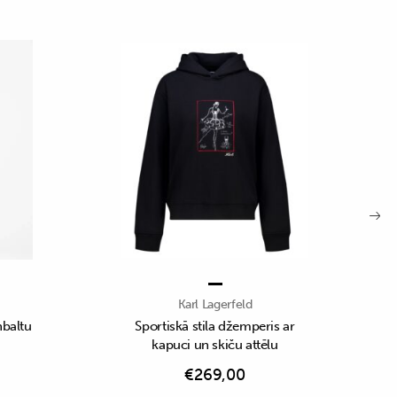
Karl Lagerfeld
nbaltu
Sportiskā stila džemperis ar
kapuci un skiču attēlu
€
269,00