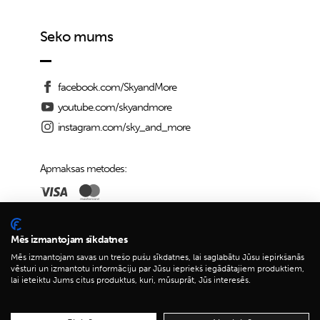
Seko mums
facebook.com/SkyandMore
youtube.com/skyandmore
instagram.com/sky_and_more
Apmaksas metodes:
Piegādes iespējas:
Mēs izmantojam sīkdatnes
Mēs izmantojam savas un trešo pušu sīkdatnes, lai saglabātu Jūsu iepirkšanās
vēsturi un izmantotu informāciju par Jūsu iepriekš iegādātajiem produktiem,
lai ieteiktu Jums citus produktus, kuri, mūsuprāt, Jūs interesēs.
© 2026 Sky&More