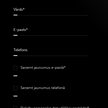
Saņemt jaunumus e-pastā*
Saņemt jaunumus telefonā
Piekrītu personisko datu
tālākai apstrādei*