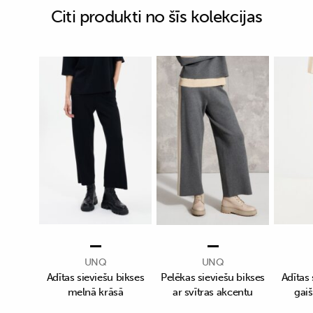
Citi produkti no šīs kolekcijas
UNQ
UNQ
Adītas sieviešu bikses
Pelēkas sieviešu bikses
Adītas 
melnā krāsā
ar svītras akcentu
gaiš