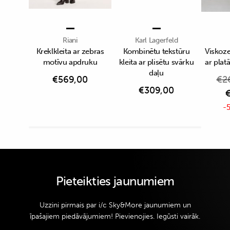
Riani
Karl Lagerfeld
Kreklkleita ar zebras
Kombinētu tekstūru
Viskoze
motīvu apdruku
kleita ar plisētu svārku
ar pla
daļu
€
569,00
€
2
€
309,00
-5
Pieteikties jaunumiem
Uzzini pirmais par i/c Sky&More jaunumiem un
īpašajiem piedāvājumiem! Pievienojies. Iegūsti vairāk.