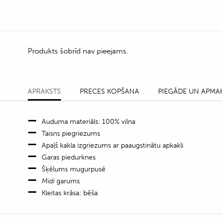
Produkts šobrīd nav pieejams.
APRAKSTS
PRECES KOPŠANA
PIEGĀDE UN APMA
Auduma materiāls: 100% vilna
Taisns piegriezums
Apaļš kakla izgriezums ar paaugstinātu apkakli
Garas piedurknes
Šķēlums mugurpusē
Midi
garums
Kleitas krāsa: bēša