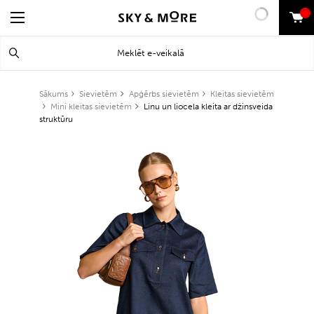
0
Search
Meklēt
for:
Sākums
Sievietēm
Apģērbs sievietēm
Kleitas sievietēm
Mini kleitas sievietēm
Linu un liocela kleita ar džinsveida
struktūru