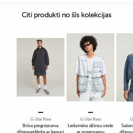
Citi produkti no šīs kolekcijas
G-Star Raw
G-Star Raw
G
Brīva piegriezuma
Lielizmēra džinsu veste
Saīsin
džemperkleita ar kapuci
ar noņemamu
džinsu