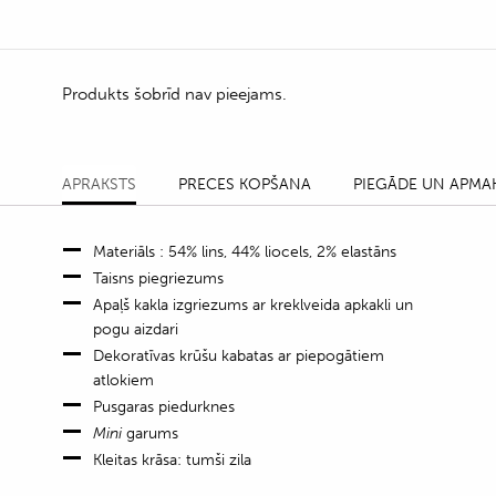
Produkts šobrīd nav pieejams.
APRAKSTS
PRECES KOPŠANA
PIEGĀDE UN APMA
Materiāls : 54% lins, 44% liocels, 2% elastāns
Taisns piegriezums
Apaļš kakla izgriezums ar kreklveida apkakli un
pogu aizdari
Dekoratīvas krūšu kabatas ar piepogātiem
atlokiem
Pusgaras piedurknes
Mini
garums
Kleitas krāsa: tumši zila