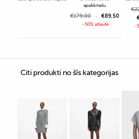
apakšmalu
€
2
€
179,00
€
89,50
-50% atlaide
-5
Citi produkti no šīs kategorijas