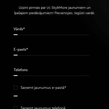
Uzzini pirmais par i/c Sky&More jaunumiem un
īpašajiem piedāvājumiem! Pievienojies. Iegūsti vairāk.
Saņemt jaunumus e-pastā*
Saņemt jaunumus telefonā