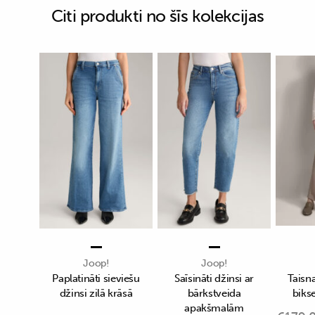
Citi produkti no šīs kolekcijas
Joop!
Joop!
Paplatināti sieviešu
Saīsināti džinsi ar
Taisn
džinsi zilā krāsā
bārkstveida
biks
apakšmalām