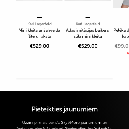
Karl Lagerfeld
Karl Lagerfeld
Mini kleita ar šahveida
Ādas imitācijas baikeru
Pelēka 
fliteru rakstu
stila mini kleita
kap
€
529,00
€
529,00
€
99,0
-5
Pieteikties jaunumiem
Uzzini pirmais par i/c Sky&More jaunumiem un
īpašajiem piedāvājumiem! Pievienojies. Iegūsti vairāk.