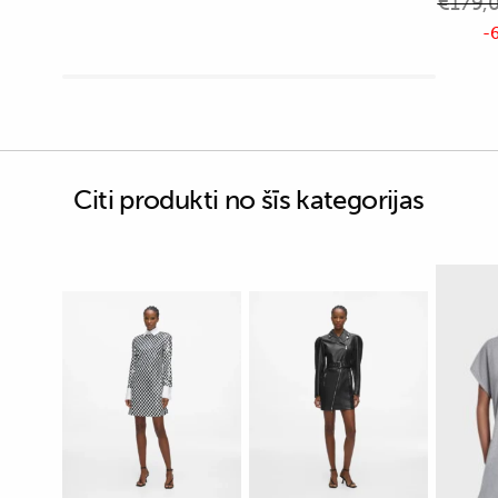
€
179,
-6
Citi produkti no šīs kategorijas