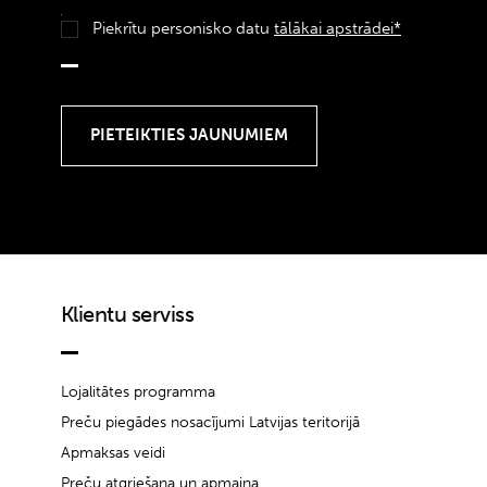
Piekrītu personisko datu
tālākai apstrādei*
Klientu serviss
Lojalitātes programma
Preču piegādes nosacījumi Latvijas teritorijā
Apmaksas veidi
Preču atgriešana un apmaiņa