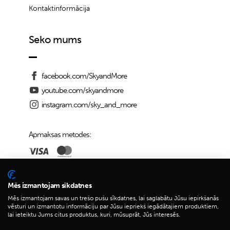
Kontaktinformācija
Seko mums
facebook.com/SkyandMore
youtube.com/skyandmore
instagram.com/sky_and_more
Apmaksas metodes:
Piegādes iespējas:
Mēs izmantojam sīkdatnes
Mēs izmantojam savas un trešo pušu sīkdatnes, lai saglabātu Jūsu iepirkšanās
vēsturi un izmantotu informāciju par Jūsu iepriekš iegādātajiem produktiem,
lai ieteiktu Jums citus produktus, kuri, mūsuprāt, Jūs interesēs.