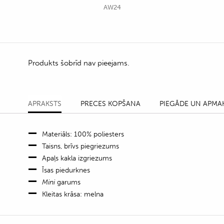
AW24
Produkts šobrīd nav pieejams.
APRAKSTS
PRECES KOPŠANA
PIEGĀDE UN APMA
Materiāls: 100% poliesters
Taisns, brīvs piegriezums
Apaļs kakla izgriezums
Īsas piedurknes
Mini
garums
Kleitas krāsa: melna