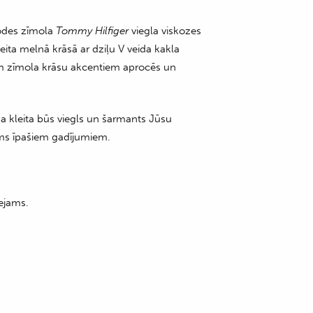
odes zīmola
Tommy Hilfiger
viegla viskozes
eita melnā krāsā ar dziļu V veida kakla
m zīmola krāsu akcentiem aprocēs un
 kleita būs viegls un šarmants Jūsu
ms īpašiem gadījumiem.
ejams.