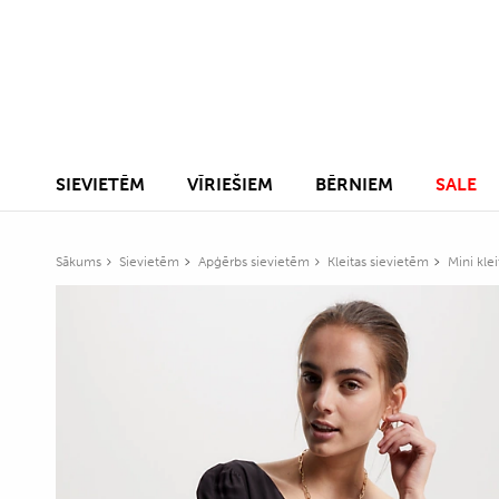
SIEVIETĒM
VĪRIEŠIEM
BĒRNIEM
SALE
Sākums
Sievietēm
Apģērbs sievietēm
Kleitas sievietēm
Mini kle