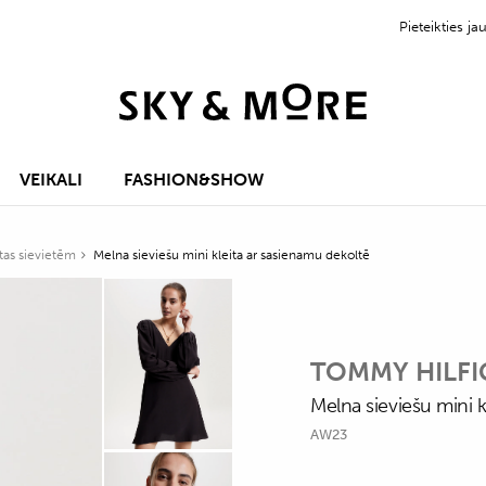
Pieteikties 
VEIKALI
FASHION&SHOW
itas sievietēm
Melna sieviešu mini kleita ar sasienamu dekoltē
TOMMY HILFI
Melna sieviešu mini k
AW23