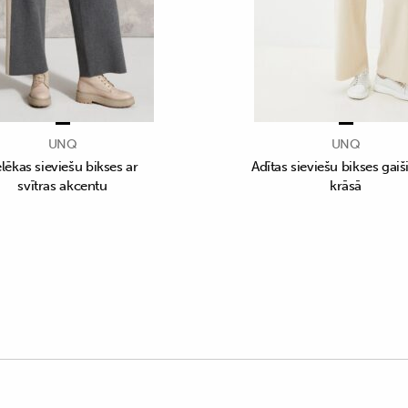
UNQ
UNQ
lēkas sieviešu bikses ar
Adītas sieviešu bikses gaiš
svītras akcentu
krāsā