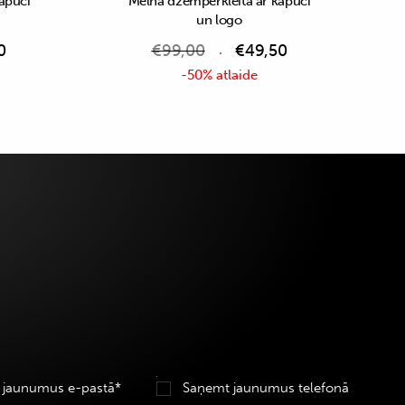
apuci
Melna džemperkleita ar kapuci
un logo
0
€
99,00
€
49,50
-50% atlaide
 jaunumus e-pastā*
Saņemt jaunumus telefonā