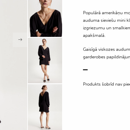
Populārā amerikāņu m
auduma sieviešu mini kl
izgriezumu un smalkie
apakšmalā.
Gaisīgā viskozes auduma
garderobes papildināju
Produkts šobrīd nav pie