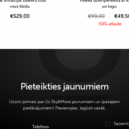
s imitācijas baikeru stila
Pelēka džemperkleita ar k
mini kleita
un logo
€
529,00
€
99,00
€
49,5
-50% atlaide
Pieteikties jaunumiem
Uzzini pirmais par i/c Sky&More jaunumiem un īpašajiem
piedāvājumiem! Pievienojies. Iegūsti vairāk.
Saņemt