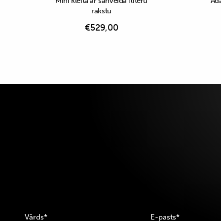
Mini kleita ar šahveida fliteru
Āda
rakstu
€
529,00