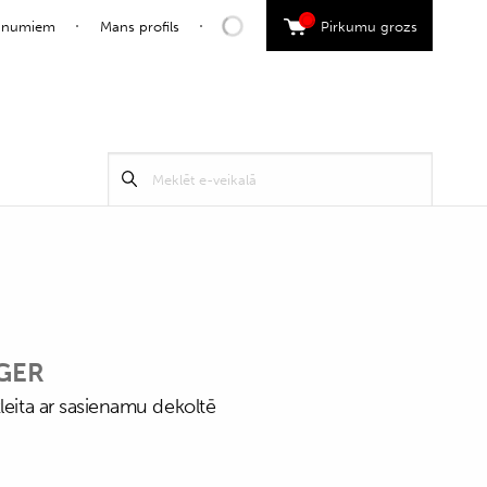
0
jaunumiem
Mans profils
Pirkumu grozs
Search
Meklēt
for:
GER
leita ar sasienamu dekoltē