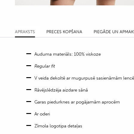
APRAKSTS
PRECES KOPŠANA
PIEGĀDE UN APMAK
Auduma materiāls: 100% viskoze
Regular fit
V veida dekoltē ar mugurpusē sasienāmām lenc
Rāvējslēdzēja aizdare sānā
Garas piedurknes ar pogājamām aprocēm
Ar oderi
Zīmola logotipa detaļas