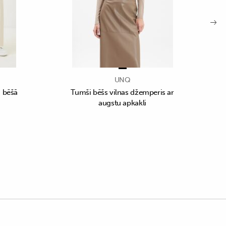
UNQ
i bēšā
Tumši bēšs vilnas džemperis ar
augstu apkakli