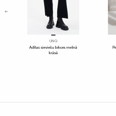
UNQ
Adītas sieviešu bikses melnā
Pe
krāsā