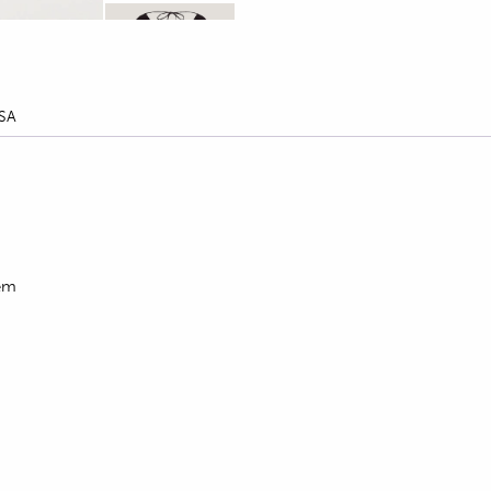
SA
ēm