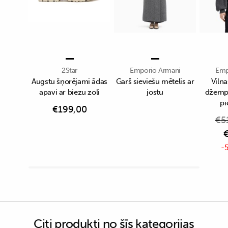
2Star
Emporio Armani
Emp
Augstu šņorējami ādas
Garš sieviešu mētelis ar
Viln
apavi ar biezu zoli
jostu
džempe
p
€
199,00
€
5
-5
Citi produkti no šīs kategorijas