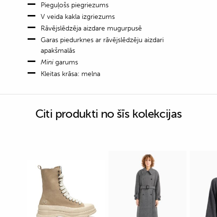
Pieguļošs piegriezums
V veida kakla izgriezums
Rāvējslēdzēja aizdare mugurpusē
Garas piedurknes ar rāvējslēdzēju aizdari
apakšmalās
Mini
garums
Kleitas krāsa: melna
Citi produkti no šīs kolekcijas