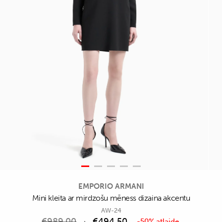
EMPORIO ARMANI
Mini kleita ar mirdzošu mēness dizaina akcentu
AW-24
€
989,00
€
494,50
-50% atlaide