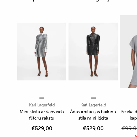
Karl Lagerfeld
Karl Lagerfeld
Mini kleita ar šahveida
Ādas imitācijas baikeru
Pelēka 
fliteru rakstu
stila mini kleita
kap
€
529,00
€
529,00
€
99,0
-5