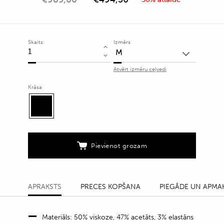
Skaits:
Izmērs
Mini
kleita
Atvērt izmēru ceļvedi
ar
mirdzošu
Krāsa
mēness
dizaina
akcentu
quantity
Pievienot grozam
APRAKSTS
PRECES KOPŠANA
PIEGĀDE UN APMA
Materiāls: 50% viskoze, 47% acetāts, 3% elastāns