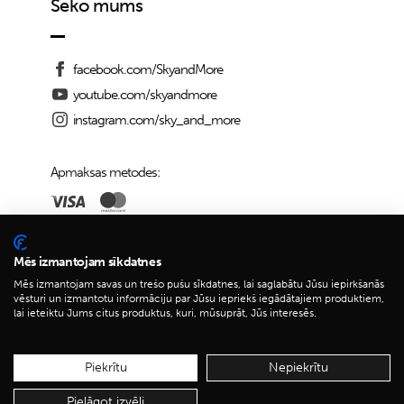
Seko mums
facebook.com/SkyandMore
youtube.com/skyandmore
instagram.com/sky_and_more
Apmaksas metodes:
Piegādes iespējas:
Mēs izmantojam sīkdatnes
Mēs izmantojam savas un trešo pušu sīkdatnes, lai saglabātu Jūsu iepirkšanās
vēsturi un izmantotu informāciju par Jūsu iepriekš iegādātajiem produktiem,
lai ieteiktu Jums citus produktus, kuri, mūsuprāt, Jūs interesēs.
© 2026 Sky&More
Piekrītu
Nepiekrītu
Pielāgot izvēli