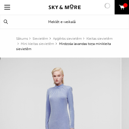
0
Search
Meklēt
for:
Sākums
Sievietēm
Apģērbs sievietēm
Kleitas sievietēm
Mini kleitas sievietēm
Mirdzoša lavandas toņa minikleita
sievietēm