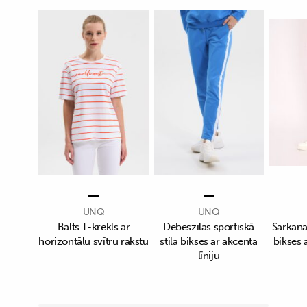
UNQ
UNQ
Balts T-krekls ar
Debeszilas sportiskā
Sarkanas
horizontālu svītru rakstu
stila bikses ar akcenta
bikses a
līniju