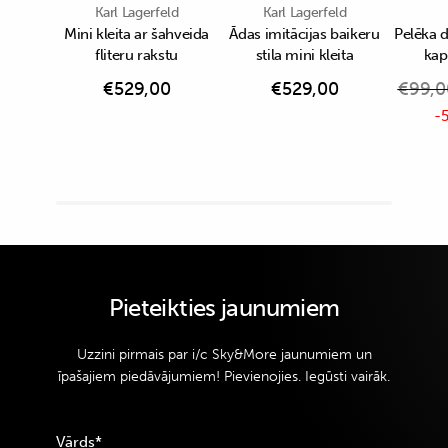
Karl Lagerfeld
Karl Lagerfeld
Mini kleita ar šahveida
Ādas imitācijas baikeru
Pelēka 
fliteru rakstu
stila mini kleita
kap
€
529,00
€
529,00
€
99,0
-5
Pieteikties jaunumiem
Uzzini pirmais par i/c Sky&More jaunumiem un
īpašajiem piedāvājumiem! Pievienojies. Iegūsti vairāk.