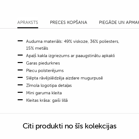
APRAKSTS
PRECES KOPŠANA
PIEGĀDE UN APMA
Auduma materiāls: 49% viskoze, 36% poliesters,
15% metāls
Apaļš kakla izgriezums ar paaugstinātu apkakli
Garas piedurknes
Plecu polsterējums
Slēpta rāvējslēdzēja aizdare mugurpusē
Zīmola logotipa detaļas
Mini garuma kleita
Kleitas krāsa: gaiši lillā
Citi produkti no šīs kolekcijas