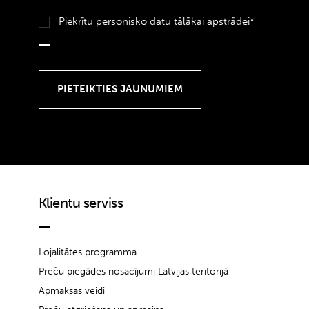
Piekrītu personisko datu
tālākai apstrādei*
Klientu serviss
Lojalitātes programma
Preču piegādes nosacījumi Latvijas teritorijā
Apmaksas veidi