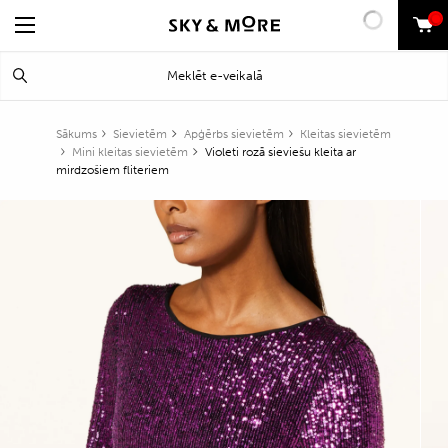
0
Search
Meklēt
for:
Sākums
Sievietēm
Apģērbs sievietēm
Kleitas sievietēm
Mini kleitas sievietēm
Violeti rozā sieviešu kleita ar
mirdzošiem fliteriem