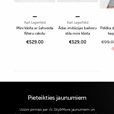
Karl Lagerfeld
Karl Lagerfeld
Mini kleita ar šahveida
Ādas imitācijas baikeru
Pelēka 
fliteru rakstu
stila mini kleita
kap
€
529,00
€
529,00
€
99,0
-5
Pieteikties jaunumiem
Uzzini pirmais par i/c Sky&More jaunumiem un