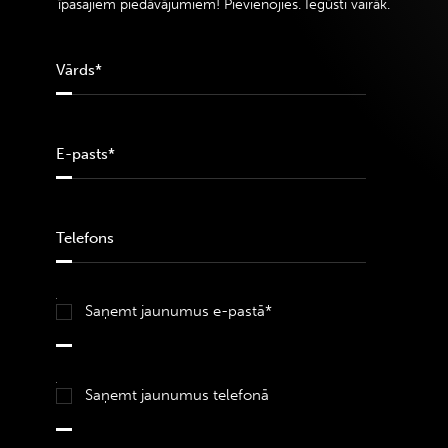
īpašajiem piedāvājumiem! Pievienojies. Iegūsti vairāk.
Saņemt jaunumus e-pastā*
Saņemt jaunumus telefonā