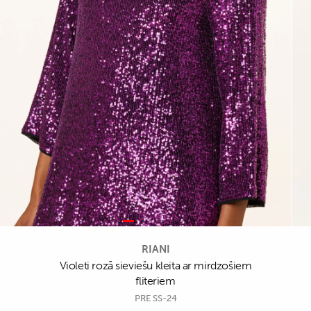
RIANI
Violeti rozā sieviešu kleita ar mirdzošiem
fliteriem
PRE SS-24