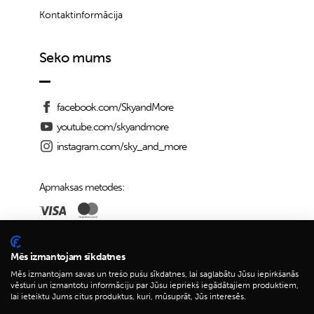
Kontaktinformācija
Seko mums
facebook.com/SkyandMore
youtube.com/skyandmore
instagram.com/sky_and_more
Apmaksas metodes:
Piegādes iespējas:
Mēs izmantojam sīkdatnes
Mēs izmantojam savas un trešo pušu sīkdatnes, lai saglabātu Jūsu iepirkšanās
vēsturi un izmantotu informāciju par Jūsu iepriekš iegādātajiem produktiem,
lai ieteiktu Jums citus produktus, kuri, mūsuprāt, Jūs interesēs.