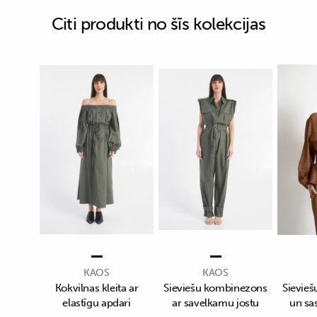
Citi produkti no šīs kolekcijas
KAOS
KAOS
Kokvilnas kleita ar
Sieviešu kombinezons
Sievieš
elastīgu apdari
ar savelkamu jostu
un sa