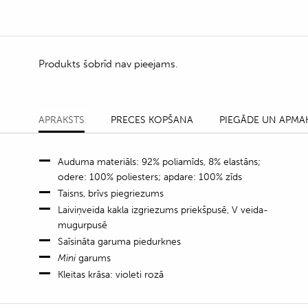
Produkts šobrīd nav pieejams.
APRAKSTS
PRECES KOPŠANA
PIEGĀDE UN APMA
Auduma materiāls: 92% poliamīds, 8% elastāns;
odere: 100% poliesters; apdare: 100% zīds
Taisns, brīvs piegriezums
Laiviņveida kakla izgriezums priekšpusē, V veida-
mugurpusē
Saīsināta garuma piedurknes
Mini
garums
Kleitas krāsa: violeti rozā