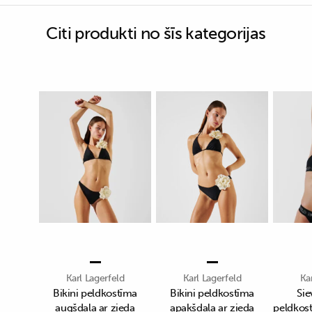
Citi produkti no šīs kategorijas
Karl Lagerfeld
Karl Lagerfeld
Ka
Bikini peldkostīma
Bikini peldkostīma
Sie
augšdaļa ar zieda
apakšdaļa ar zieda
peldkos