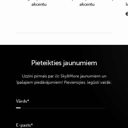
akcentu
akcentu
l
Pieteikties jaunumiem
Uzzini pirmais par i/c Sky&More jaunumiem un
īpašajiem piedāvājumiem! Pievienojies. Iegūsti vairāk.