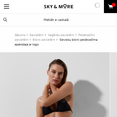
0
Search
Meklēt
for:
Sākums
Sievietēm
Apģērbs sievietēm
Peldkostīmi
sievietēm
Bikini sievietēm
Sieviešu bikini peldkostīma
apakšdaļa ar logo