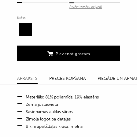
bikini
Atvērt izmēru ceļvedi
peldkostīma
apakšdaļa
Krāsa
ar
logo
quantity
Pievienot grozam
APRAKSTS
PRECES KOPŠANA
PIEGĀDE UN APMA
Materiāls: 81% poliamīds, 19% elastāns
Zema jostasvieta
Sasienamas auklas sānos
Zīmola logotipa detaļas
Bikini apakšdaļas krāsa: melna