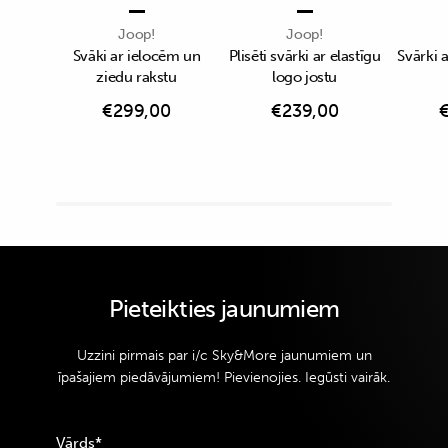
Joop!
Joop!
Svāki ar ielocēm un
Plisēti svārki ar elastīgu
Svārki 
ziedu rakstu
logo jostu
€
299,00
€
239,00
Pieteikties jaunumiem
Uzzini pirmais par i/c Sky&More jaunumiem un
īpašajiem piedāvājumiem! Pievienojies. Iegūsti vairāk.