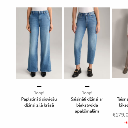
Joop!
Joop!
Paplatināti sieviešu
Saīsināti džinsi ar
Taisn
džinsi zilā krāsā
bārkstveida
biks
apakšmalām
€
179,
-6