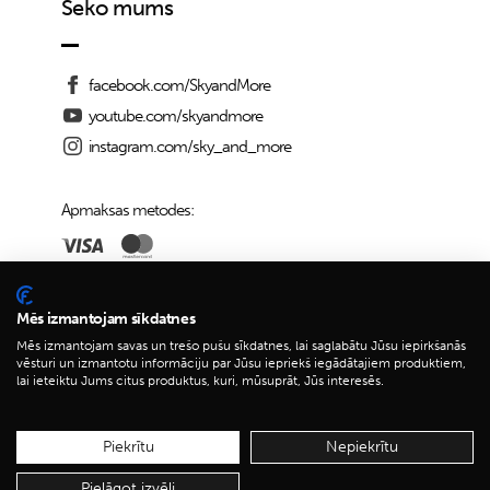
Seko mums
facebook.com/SkyandMore
youtube.com/skyandmore
instagram.com/sky_and_more
Apmaksas metodes:
Piegādes iespējas:
Mēs izmantojam sīkdatnes
Mēs izmantojam savas un trešo pušu sīkdatnes, lai saglabātu Jūsu iepirkšanās
vēsturi un izmantotu informāciju par Jūsu iepriekš iegādātajiem produktiem,
lai ieteiktu Jums citus produktus, kuri, mūsuprāt, Jūs interesēs.
© 2026 Sky&More
Piekrītu
Nepiekrītu
Pielāgot izvēli