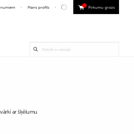
0
jaunumiem
Mans profils
Pirkumu grozs
Search
Meklēt
for:
svārki ar šķēlumu