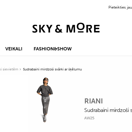
Pieteikties 
VEIKALI
FASHION&SHOW
ki sievietēm
Sudrabaini mirdzoši svārki ar šķēlumu
RIANI
Sudrabaini mirdzoši 
AW25