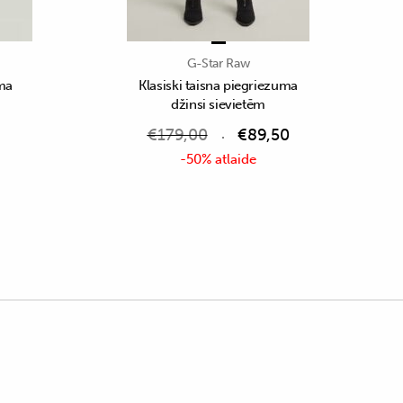
G-Star Raw
uma
Klasiski taisna piegriezuma
džinsi sievietēm
€
179,00
€
89,50
-50% atlaide