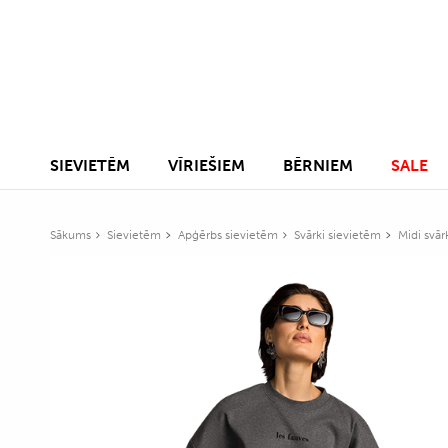
SIEVIETĒM
VĪRIEŠIEM
BĒRNIEM
SALE
Sākums
Sievietēm
Apģērbs sievietēm
Svārki sievietēm
Midi svār