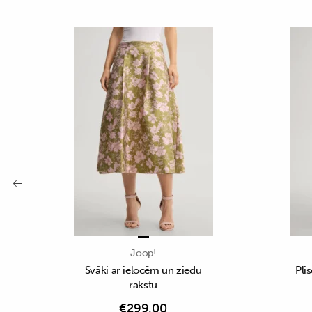
Joop!
Svāki ar ielocēm un ziedu
Plis
rakstu
€
299,00