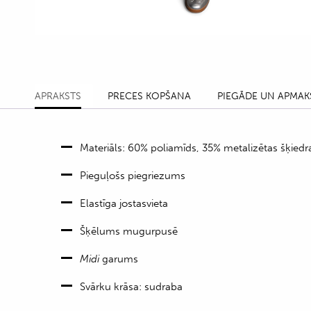
APRAKSTS
PRECES KOPŠANA
PIEGĀDE UN APMAK
Materiāls: 60% poliamīds, 35% metalizētas šķiedr
Pieguļošs piegriezums
Elastīga jostasvieta
Šķēlums mugurpusē
Midi
garums
Svārku krāsa: sudraba