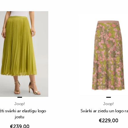
Joop!
Joop!
ēti svārki ar elastīgu logo
Svārki ar ziedu un logo r
jostu
€
229,00
€
239,00