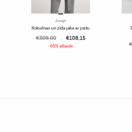
Joop!
Kokvilnas un zīda jaka ar jostu
€
309,00
€
108,15
-65% atlaide