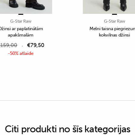
G-Star Raw
G-Star Raw
Džinsi ar paplatinātām
Melni taisna piegriez
apakšmalām
kokvilnas džinsi
€
159,00
€
79,50
-50% atlaide
Citi produkti no šīs kategorijas