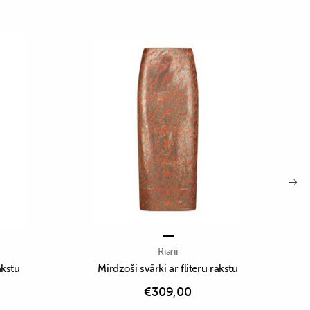
Riani
akstu
Mirdzoši svārki ar fliteru rakstu
€
309,00