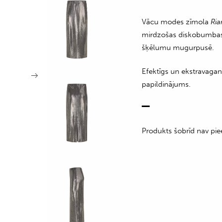
Vācu modes zīmola
Ria
mirdzošas diskobumbas e
šķēlumu mugurpusē.
Efektīgs un ekstravagant
papildinājums.
Produkts šobrīd nav pie