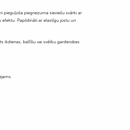
ni
pieguļoša piegriezuma sieviešu svārki ar
fektu. Papildināti ar elastīgu jostu un
s ikdienas, ballīšu vai svētku garderobes
ejams.