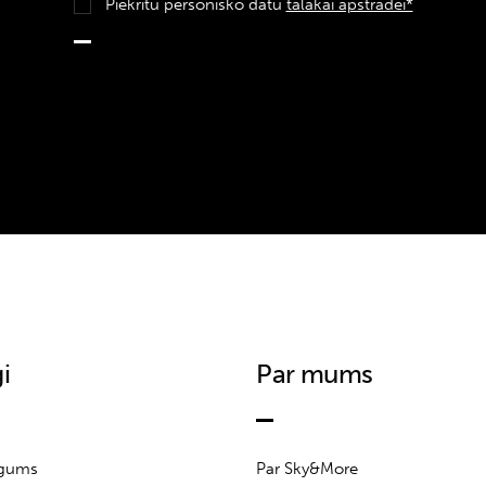
Piekrītu personisko datu
tālākai apstrādei*
i
Par mums
īgums
Par Sky&More