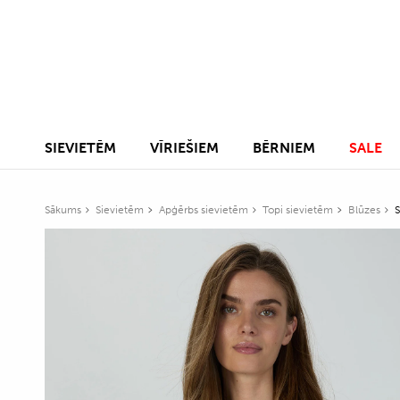
SIEVIETĒM
VĪRIEŠIEM
BĒRNIEM
SALE
Sākums
Sievietēm
Apģērbs sievietēm
Topi sievietēm
Blūzes
S