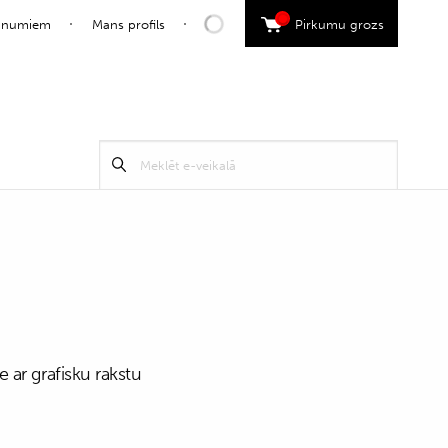
0
jaunumiem
Mans profils
Pirkumu grozs
Search
Meklēt
for:
ar grafisku rakstu