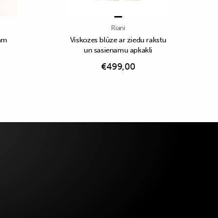
Riani
rām
Viskozes blūze ar ziedu rakstu
un sasienamu apkakli
€
499,00