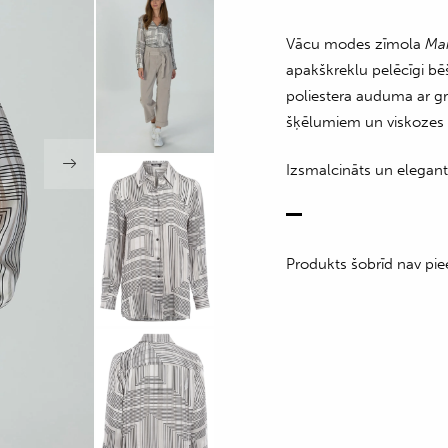
Vācu modes zīmola
Ma
apakškreklu pelēcīgi bēš
poliestera auduma ar gr
šķēlumiem un viskozes 
Izsmalcināts un elegan
Produkts šobrīd nav pie