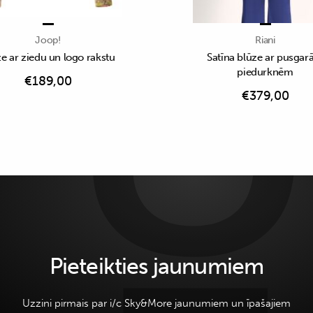
Joop!
Riani
e ar ziedu un logo rakstu
Satīna blūze ar pusga
piedurknēm
€
189,00
€
379,00
Pieteikties jaunumiem
Uzzini pirmais par i/c Sky&More jaunumiem un īpašajiem