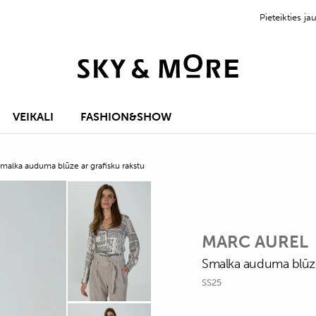
Pieteikties 
VEIKALI
FASHION&SHOW
malka auduma blūze ar grafisku rakstu
MARC AUREL
Smalka auduma blūze 
SS25