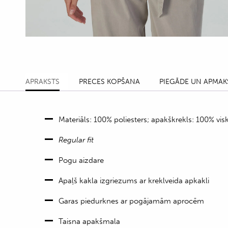
APRAKSTS
PRECES KOPŠANA
PIEGĀDE UN APMAK
Materiāls: 100% poliesters; apakškrekls: 100% vis
Regular fit
Pogu aizdare
Apaļš kakla izgriezums ar kreklveida apkakli
Garas piedurknes ar pogājamām aprocēm
Taisna apakšmala