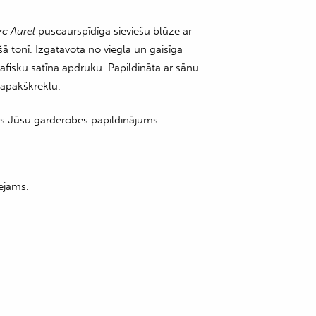
rc Aurel
puscaurspīdīga sieviešu blūze ar
ā tonī. Izgatavota no viegla un gaisīga
afisku satīna apdruku. Papildināta ar sānu
apakškreklu.
ts Jūsu garderobes papildinājums.
ejams.