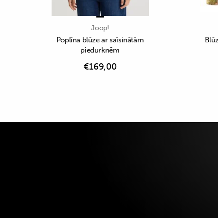
Joop!
Poplīna blūze ar saīsinātām
Blūz
piedurknēm
€
169,00