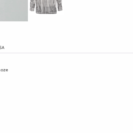
SA
koze