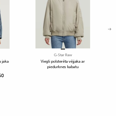
G-Star Raw
u jaka
Viegli polsterēta vējjaka ar
piedurknes kabatu
50