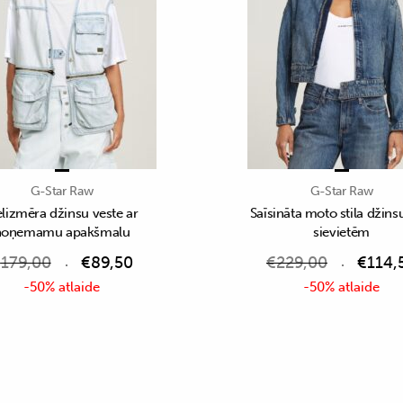
G-Star Raw
G-Star Raw
elizmēra džinsu veste ar
Saīsināta moto stila džins
noņemamu apakšmalu
sievietēm
€
179,00
€
89,50
€
229,00
€
114,
-50% atlaide
-50% atlaide