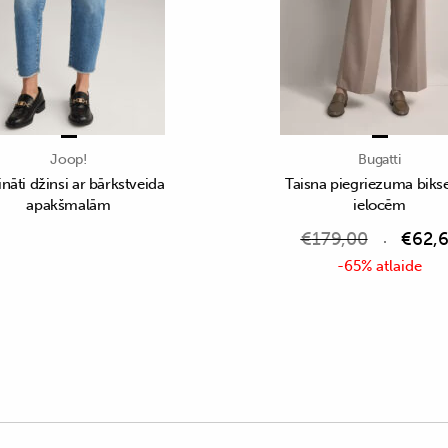
Joop!
Bugatti
ināti džinsi ar bārkstveida
Taisna piegriezuma bikse
apakšmalām
ielocēm
€
179,00
€
62,
-65% atlaide