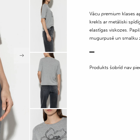
Vācu
premium
klases a
krekls ar metāliski spī
elastīgas viskozes. Pap
mugurpusē un smalku z
Produkts šobrīd nav pie