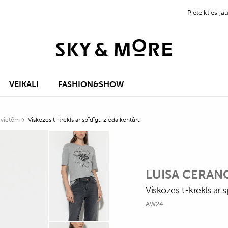
Pieteikties 
VEIKALI
FASHION&SHOW
ievietēm
Viskozes t-krekls ar spīdīgu zieda kontūru
LUISA CERAN
Viskozes t-krekls ar 
AW24