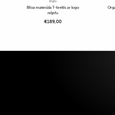
Riani
Blīva materiāla T-krekls ar logo
Orga
reljefu
€
189,00