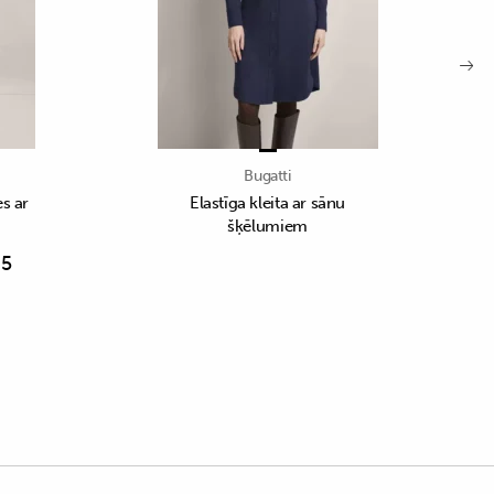
Bugatti
s ar
Elastīga kleita ar sānu
šķēlumiem
65