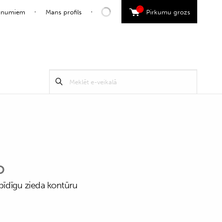
0
jaunumiem
Mans profils
Pirkumu grozs
Search
Meklēt
for:
O
spīdīgu zieda kontūru