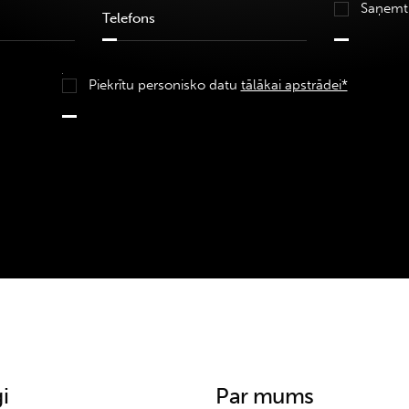
Saņemt
Piekrītu personisko datu
tālākai apstrādei*
i
Par mums