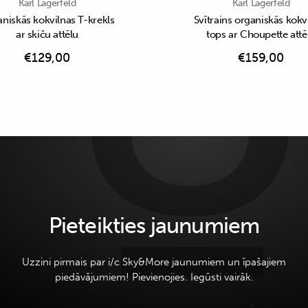
Karl Lagerfeld
Karl Lagerfeld
niskās kokvilnas T-krekls
Svītrains organiskās kokv
ar skiču attēlu
tops ar Choupette attē
€
129,00
€
159,00
Pieteikties jaunumiem
Uzzini pirmais par i/c Sky&More jaunumiem un īpašajiem
piedāvājumiem! Pievienojies. Iegūsti vairāk.