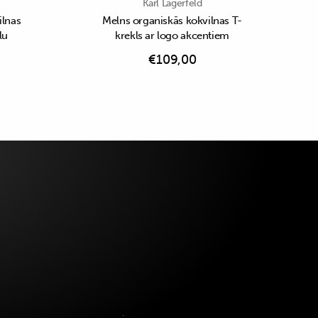
Karl Lagerfeld
ilnas
Melns organiskās kokvilnas T-
lu
krekls ar logo akcentiem
€
109,00