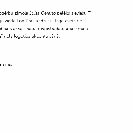
pģērbu zīmola
Luisa Cerano
pelēks sieviešu T-
dīgu zieda kontūras uzdruku. Izgatavots no
ildināts ar saīsinātu, neapstrādātu apakšmalu
īmola logotipa akcentu sānā.
ejams.