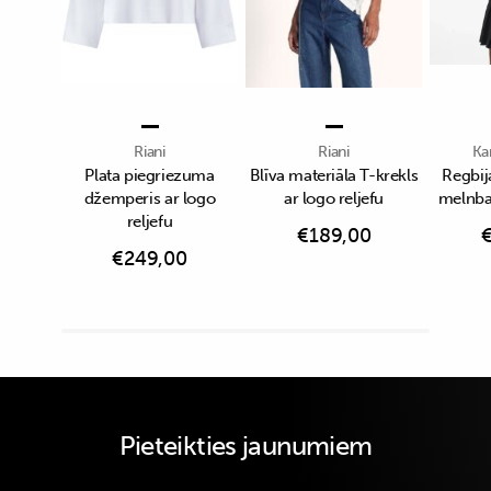
Riani
Riani
Ka
Plata piegriezuma
Blīva materiāla T-krekls
Regbija
džemperis ar logo
ar logo reljefu
melnbal
reljefu
€
189,00
€
249,00
Pieteikties jaunumiem