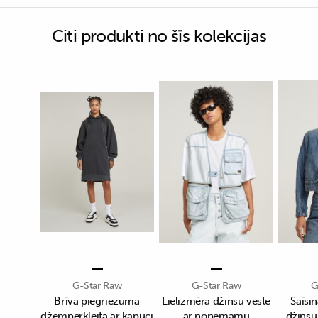
Citi produkti no šīs kolekcijas
G-Star Raw
G-Star Raw
G
Brīva piegriezuma
Lielizmēra džinsu veste
Saīsin
džemperkleita ar kapuci
ar noņemamu
džinsu