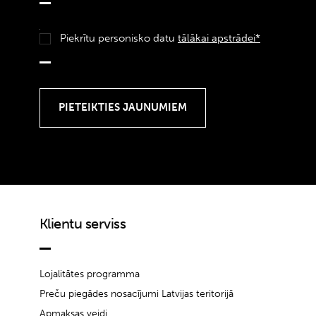
Piekrītu personisko datu
tālākai apstrādei*
Klientu serviss
Lojalitātes programma
Preču piegādes nosacījumi Latvijas teritorijā
Apmaksas veidi