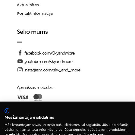
Aktualitātes
Kontaktinformācija
Seko mums
facebook.com/SkyandMore
youtube.com/skyandmore
instagram.com/sky_and_more
Apmaksas metodes:
Piegādes iespējas:
Mēs izmantojam sīkdatnes
Mēs izmantojam savas un trešo pušu sīkdatnes, lai saglabātu Jūsu iepirkšanās
vēsturi un izmantotu informāciju par Jūsu iepriekš iegādātajiem produktiem,
lai ieteiktu Jums citus produktus, kuri, mūsuprāt, Jūs interesēs.