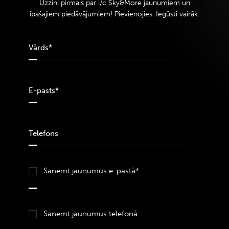
Uzzini pirmais par i/c Sky&More jaunumiem un
īpašajiem piedāvājumiem! Pievienojies. Iegūsti vairāk.
Saņemt jaunumus e-pastā*
Saņemt jaunumus telefonā