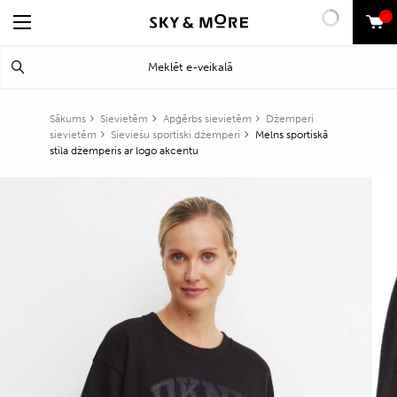
0
Search
Meklēt
for:
Sākums
Sievietēm
Apģērbs sievietēm
Džemperi
sievietēm
Sieviešu sportiski džemperi
Melns sportiskā
stila džemperis ar logo akcentu