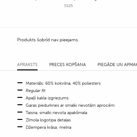
SS25
Produkts šobrīd nav pieejams.
APRAKSTS
PRECES KOPŠANA
PIEGĀDE UN APMA
Materiāls: 60% kokvilna, 40% poliesters
Regular fit
Apaļš kakla izgriezums
Garas piedurknes ar smalki rievotām aprocēm
Taisna, smalki rievota apakšmala
Zīmola logotipa detaļas
Džempera krāsa: melna