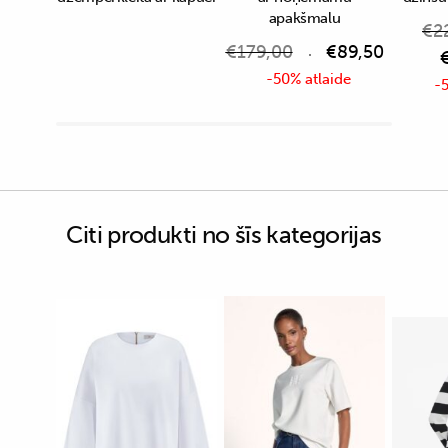
apakšmalu
€
2
€
179,00
€
89,50
-50% atlaide
-5
Citi produkti no šīs kategorijas