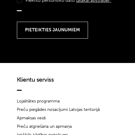
Piekrītu personisko datu
tālākai apstrādei*
Klientu serviss
Lojalitātes programma
Preču piegādes nosacījumi Latvijas teritorijā
Apmaksas veidi
Preču atgriešana un apmaiņa
Iekšējās kārtības noteikumi