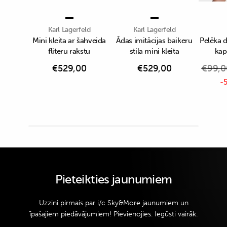
Karl Lagerfeld
Karl Lagerfeld
Mini kleita ar šahveida
Ādas imitācijas baikeru
Pelēka 
fliteru rakstu
stila mini kleita
kap
€
529,00
€
529,00
€
99,0
-5
Pieteikties jaunumiem
Uzzini pirmais par i/c Sky&More jaunumiem un
īpašajiem piedāvājumiem! Pievienojies. Iegūsti vairāk.