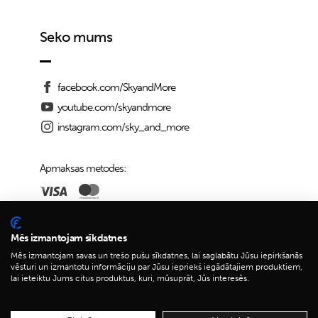
Seko mums
facebook.com/SkyandMore
youtube.com/skyandmore
instagram.com/sky_and_more
Apmaksas metodes:
Piegādes iespējas:
Mēs izmantojam sīkdatnes
Mēs izmantojam savas un trešo pušu sīkdatnes, lai saglabātu Jūsu iepirkšanās
vēsturi un izmantotu informāciju par Jūsu iepriekš iegādātajiem produktiem,
lai ieteiktu Jums citus produktus, kuri, mūsuprāt, Jūs interesēs.
© 2026 Sky&More