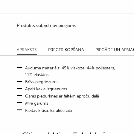
Produkts šobrīd nav pieejams.
APRAKSTS
PRECES KOPŠANA
PIEGĀDE UN APMA
Auduma materiāls: 45% viskoze, 44% poliesters,
11% elastāns
Brīvs piegriezums
Apaļš kakla izgriezums
Garas piedurknes ar faltēm aproču daļā
Mini
garums
Kleitas krāsa: karaliski zila