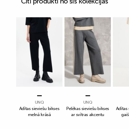
Citi produkti no šīs kolekcijas
UNQ
UNQ
Adītas sieviešu bikses
Pelēkas sieviešu bikses
Adītas 
melnā krāsā
ar svītras akcentu
gaiš