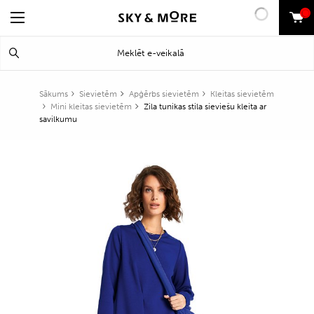
0
Search
Meklēt
for:
Sākums
Sievietēm
Apģērbs sievietēm
Kleitas sievietēm
Mini kleitas sievietēm
Zila tunikas stila sieviešu kleita ar
savilkumu