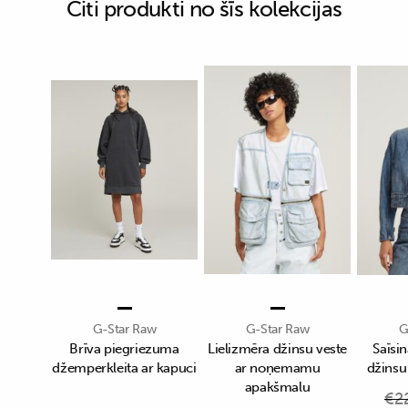
Citi produkti no šīs kolekcijas
G-Star Raw
G-Star Raw
G
Brīva piegriezuma
Lielizmēra džinsu veste
Saīsin
džemperkleita ar kapuci
ar noņemamu
džinsu
apakšmalu
€
2