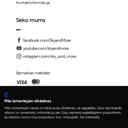
Kontaktinformācija
Seko mums
facebook.com/SkyandMore
youtube.com/skyandmore
instagram.com/sky_and_more
Apmaksas metodes:
Piegādes iespējas:
Mēs izmantojam sīkdatnes
Mēs izmantojam savas un trešo pušu sīkdatnes, lai saglabātu Jūsu iepirkšanās
vēsturi un izmantotu informāciju par Jūsu iepriekš iegādātajiem produktiem,
lai ieteiktu Jums citus produktus, kuri, mūsuprāt, Jūs interesēs.
© 2026 Sky&More