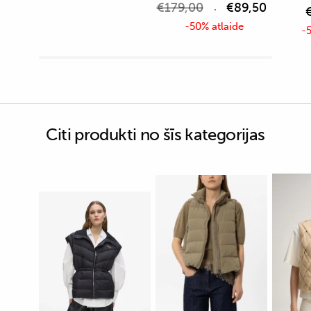
€
179,00
€
89,50
-50% atlaide
-5
Citi produkti no šīs kategorijas