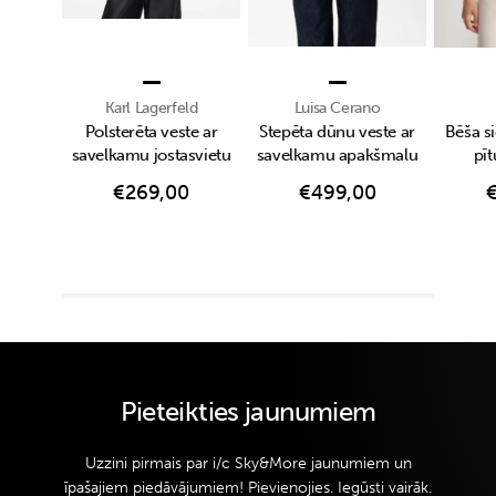
Karl Lagerfeld
Luisa Cerano
Polsterēta veste ar
Stepēta dūnu veste ar
Bēša si
savelkamu jostasvietu
savelkamu apakšmalu
pīt
€
269,00
€
499,00
Pieteikties jaunumiem
Uzzini pirmais par i/c Sky&More jaunumiem un
īpašajiem piedāvājumiem! Pievienojies. Iegūsti vairāk.