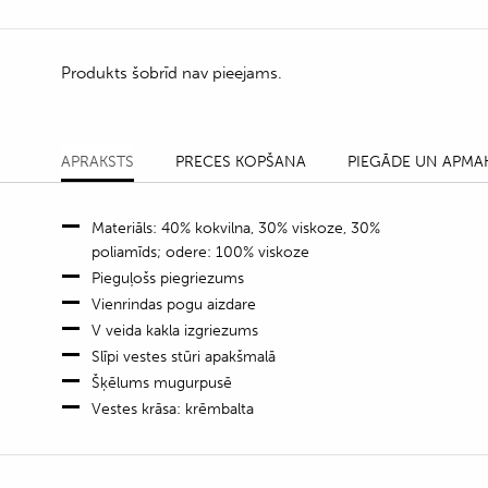
Produkts šobrīd nav pieejams.
APRAKSTS
PRECES KOPŠANA
PIEGĀDE UN APMA
Materiāls: 40% kokvilna, 30% viskoze, 30%
poliamīds; odere: 100% viskoze
Pieguļošs piegriezums
Vienrindas pogu aizdare
V veida kakla izgriezums
Slīpi vestes stūri apakšmalā
Šķēlums mugurpusē
Vestes krāsa: krēmbalta