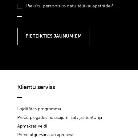
Piekrītu personisko datu
tālākai apstrādei*
Klientu serviss
Lojalitātes programma
Preču piegādes nosacījumi Latvijas teritorijā
Apmaksas veidi
Preču atgriešana un apmaiņa