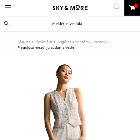
0
Search
Meklēt
for:
Sākums
Sievietēm
Apģērbs sievietēm
Vestes
Pieguļoša mežģīņu auduma veste