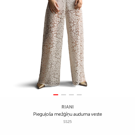
RIANI
Pieguļoša mežģīņu auduma veste
SS25