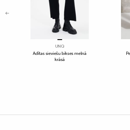
UNQ
Adītas sieviešu bikses melnā
Pe
krāsā