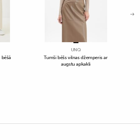
UNQ
i bēšā
Tumši bēšs vilnas džemperis ar
augstu apkakli