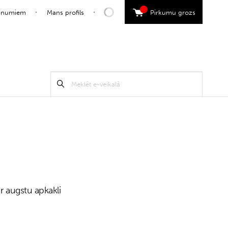
0
jaunumiem
Mans profils
Pirkumu grozs
Search
Meklēt
for:
ar augstu apkakli