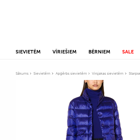
SIEVIETĒM
VĪRIEŠIEM
BĒRNIEM
SALE
Sākums
Sievietēm
Apģērbs sievietēm
Virsjakas sievietēm
Starps