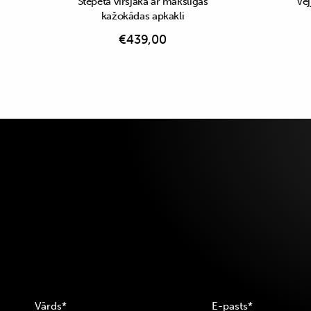
Stepēta virsjaka ar mākslīgās
Vēj
kažokādas apkakli
€
439,00