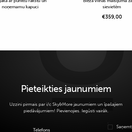
jaka ar punktu rakstu un
Bieza vilnas maisījuma ž
noņemamu kapuci
sievietēm
€
359,00
Pieteikties jaunumiem
Uzzini pirmais par i/c Sky&More jaunumiem un īpašajiem
piedāvājumiem! Pievienojies. Iegūsti vairāk.
Saņemt