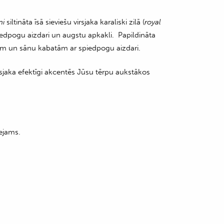
ni
siltināta īsā sieviešu virsjaka karaliski zilā (
royal
piedpogu aizdari un augstu apkakli. Papildināta
m un sānu kabatām ar spiedpogu aizdari.
virsjaka efektīgi akcentēs Jūsu tērpu aukstākos
ejams.