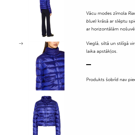
Vācu modes zīmola
Ria
blue
) krāsā ar slēptu s
ar horizontālām nošuvē
Vieglā, siltā un stilīgā 
laika apstākļos.
Produkts šobrīd nav pie