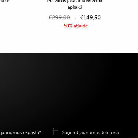
akete
Pusvilnas jaka ar kreklveida
apkakli
€
299,00
€
149,50
-50% atlaide
 jaunumus e-pastā*
Saņemt jaunumus telefonā