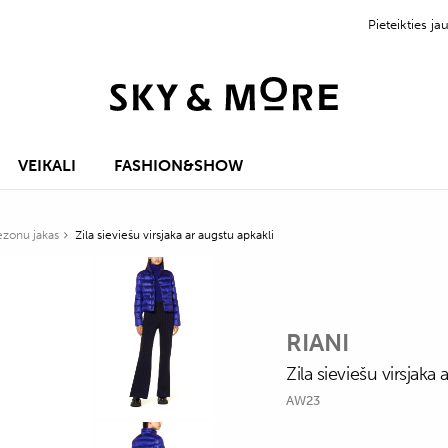
Pieteikties 
VEIKALI
FASHION&SHOW
ezonu jakas
Zila sieviešu virsjaka ar augstu apkakli
RIANI
Zila sieviešu virsjaka 
AW23