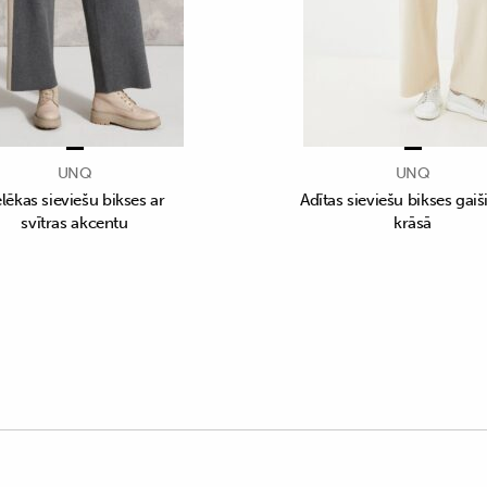
UNQ
UNQ
lēkas sieviešu bikses ar
Adītas sieviešu bikses gaiš
svītras akcentu
krāsā