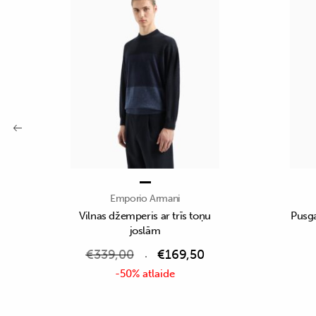
Emporio Armani
Vilnas džemperis ar trīs toņu
Pusga
joslām
€
339,00
€
169,50
-50% atlaide