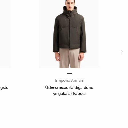
Emporio Armani
ugstu
Ūdensnecaurlaidīga dūnu
virsjaka ar kapuci