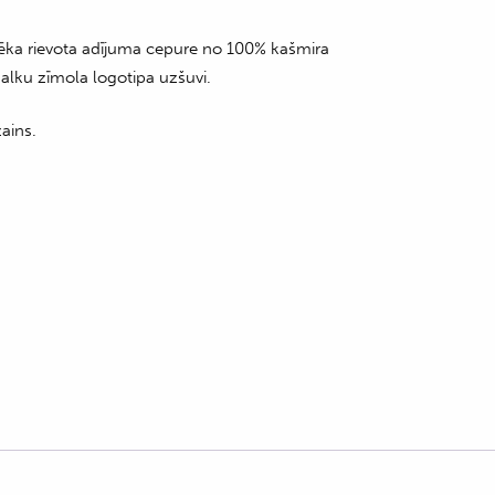
ēka rievota adījuma cepure no 100% kašmira
malku zīmola logotipa uzšuvi.
ains.