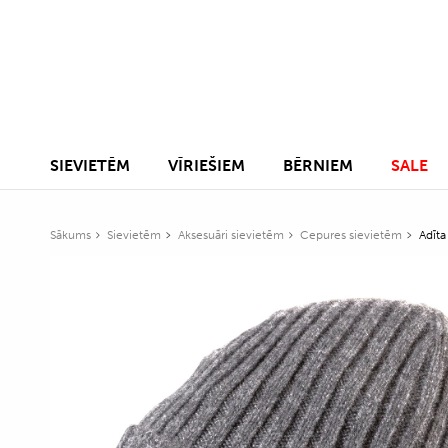
SIEVIETĒM
VĪRIEŠIEM
BĒRNIEM
SALE
Sākums
Sievietēm
Aksesuāri sievietēm
Cepures sievietēm
Adīta