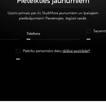
Pieteikties jaunumiem
Uzzini pirmais par i/c Sky&More jaunumiem un īpašajiem
piedāvājumiem! Pievienojies. Iegūsti vairāk.
Saņemt
Piekrītu personisko datu
tālākai apstrādei*