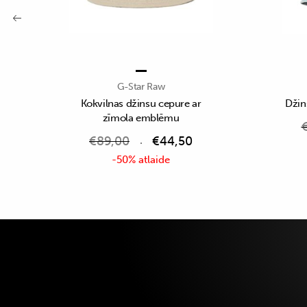
G-Star Raw
Kokvilnas džinsu cepure ar
Džin
zīmola emblēmu
€
89,00
€
44,50
-50% atlaide