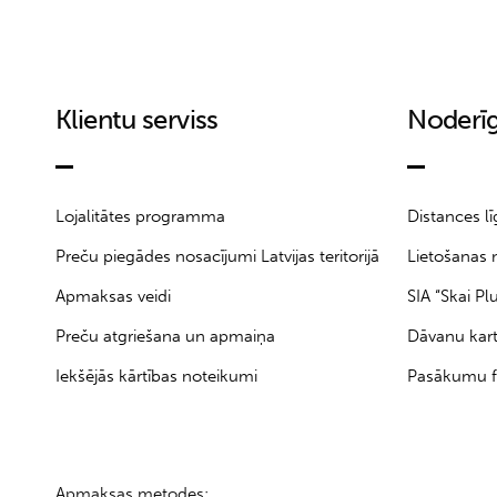
Klientu serviss
Noderīg
Lojalitātes programma
Distances l
Preču piegādes nosacījumi Latvijas teritorijā
Lietošanas 
Apmaksas veidi
SIA “Skai Pl
Preču atgriešana un apmaiņa
Dāvanu kar
Iekšējās kārtības noteikumi
Pasākumu f
Apmaksas metodes: