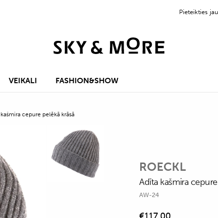
Pieteikties 
VEIKALI
FASHION&SHOW
 kašmira cepure pelēkā krāsā
ROECKL
Adīta kašmira cepure
AW-24
€
117,00