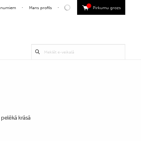
0
jaunumiem
Mans profils
Pirkumu grozs
Search
Meklēt
for:
 pelēkā krāsā