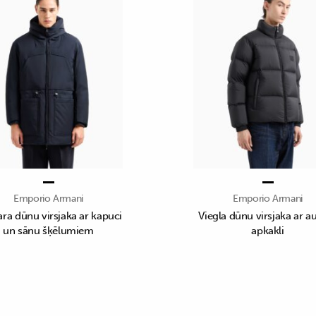
Emporio Armani
Emporio Armani
ra dūnu virsjaka ar kapuci
Viegla dūnu virsjaka ar a
un sānu šķēlumiem
apkakli