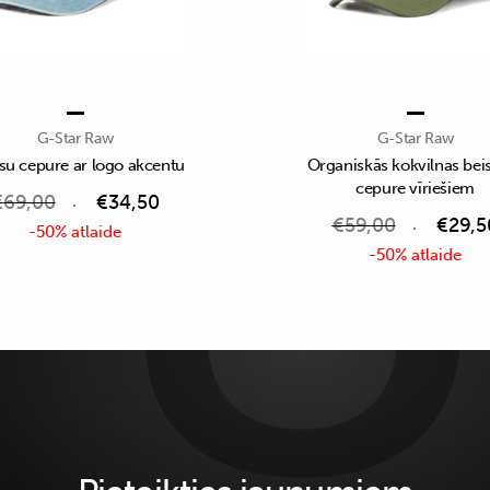
G-Star Raw
G-Star Raw
su cepure ar logo akcentu
Organiskās kokvilnas bei
cepure vīriešiem
€
69,00
€
34,50
€
59,00
€
29,5
-50% atlaide
-50% atlaide