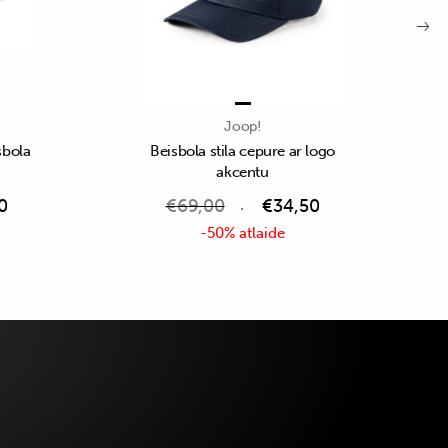
Joop!
sbola
Beisbola stila cepure ar logo
akcentu
0
€
69,00
€
34,50
-50% atlaide