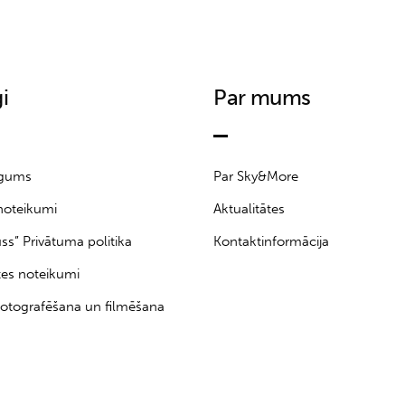
i
Par mums
īgums
Par Sky&More
noteikumi
Aktualitātes
uss” Privātuma politika
Kontaktinformācija
tes noteikumi
otografēšana un filmēšana