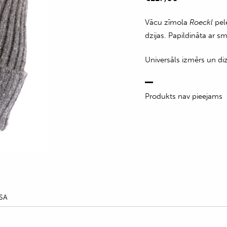
Vācu zīmola
Roeckl
pel
dzijas. Papildināta ar s
Universāls izmērs un diz
Produkts nav pieejams
SA