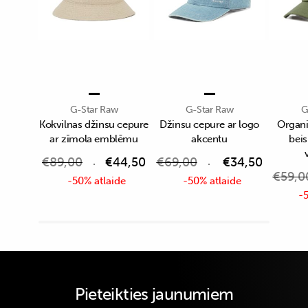
G-Star Raw
G-Star Raw
G
Kokvilnas džinsu cepure
Džinsu cepure ar logo
Organi
ar zīmola emblēmu
akcentu
bei
€
89,00
€
44,50
€
69,00
€
34,50
€
59,0
-50% atlaide
-50% atlaide
-5
Pieteikties jaunumiem