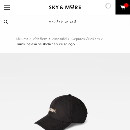
0
Search
Meklēt
for:
Sākums
Vīriešiem
Aksesuāri
Cepures vīriešiem
Tumši pelēka beisbola cepure ar logo