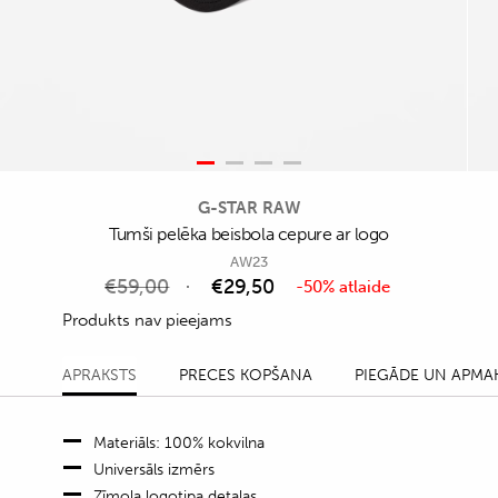
G-STAR RAW
Tumši pelēka beisbola cepure ar logo
AW23
€
59,00
€
29,50
-50% atlaide
Produkts nav pieejams
APRAKSTS
PRECES KOPŠANA
PIEGĀDE UN APMA
Materiāls: 100% kokvilna
Universāls izmērs
Zīmola logotipa detaļas