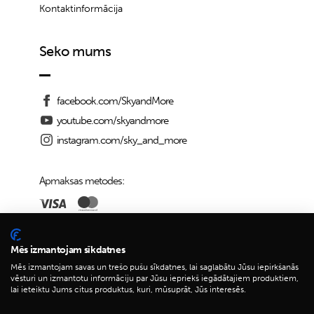
Kontaktinformācija
Seko mums
facebook.com/SkyandMore
youtube.com/skyandmore
instagram.com/sky_and_more
Apmaksas metodes:
Piegādes iespējas:
Mēs izmantojam sīkdatnes
Mēs izmantojam savas un trešo pušu sīkdatnes, lai saglabātu Jūsu iepirkšanās
vēsturi un izmantotu informāciju par Jūsu iepriekš iegādātajiem produktiem,
lai ieteiktu Jums citus produktus, kuri, mūsuprāt, Jūs interesēs.