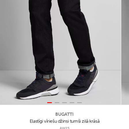
BUGATTI
Elastīgi vīriešu džinsi tumši zilā krāsā
AW23