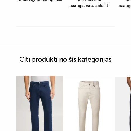
paaugstinātu apkakli
paaugs
Citi produkti no šīs kategorijas