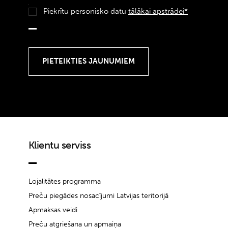
Piekrītu personisko datu
tālākai apstrādei*
Klientu serviss
Lojalitātes programma
Preču piegādes nosacījumi Latvijas teritorijā
Apmaksas veidi
Preču atgriešana un apmaiņa