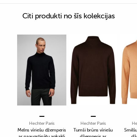
Citi produkti no šīs kolekcijas
Hechter Paris
Hechter Paris
He
Melns vīriešu džemperis
Tumši brūns vīriešu
Smilšu
ar paaugstinātu apkakli
džemperis ar
dž