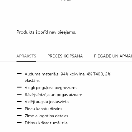
Produkts šobrīd nav pieejams.
APRAKSTS
PRECES KOPŠANA
PIEGĀDE UN APMA
Auduma materiāls: 94% kokvilna, 4% T400, 2%
elastāns
Viegli pieguļošs piegriezums
Rāvējslēdzēja un pogas aizdare
Vidēji augsta jostasvieta
Piecu kabatu dizains
Zīmola logotipa detaļas
Džinsu krāsa: tumši zila