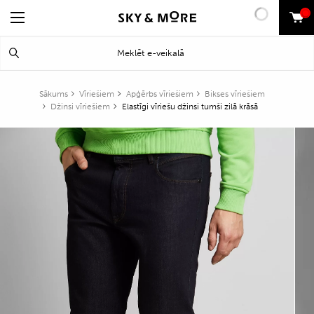
0
Search
Meklēt
for:
Sākums
Vīriešiem
Apģērbs vīriešiem
Bikses vīriešiem
Džinsi vīriešiem
Elastīgi vīriešu džinsi tumši zilā krāsā