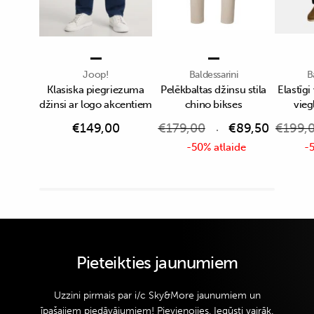
Joop!
Baldessarini
B
Klasiska piegriezuma
Pelēkbaltas džinsu stila
Elastīgi
džinsi ar logo akcentiem
chino bikses
vieg
€
149,00
€
179,00
€
89,50
€
199,
-50% atlaide
-5
Pieteikties jaunumiem
Uzzini pirmais par i/c Sky&More jaunumiem un
īpašajiem piedāvājumiem! Pievienojies. Iegūsti vairāk.