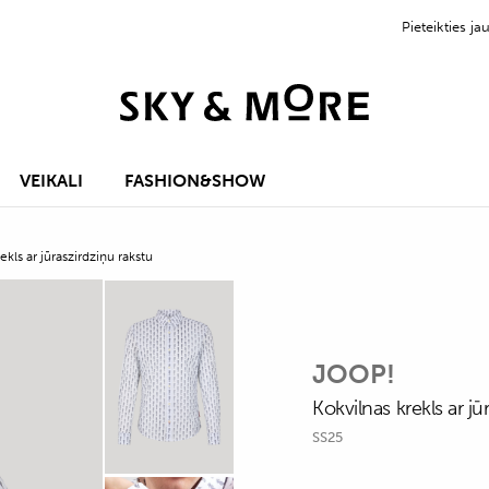
Pieteikties 
VEIKALI
FASHION&SHOW
ekls ar jūraszirdziņu rakstu
JOOP!
Kokvilnas krekls ar jū
SS25