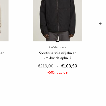
G-Star Raw
 ar
Sportiska stila vējjaka ar
kreklveida apkakli
€
219,00
€
109,50
-50% atlaide