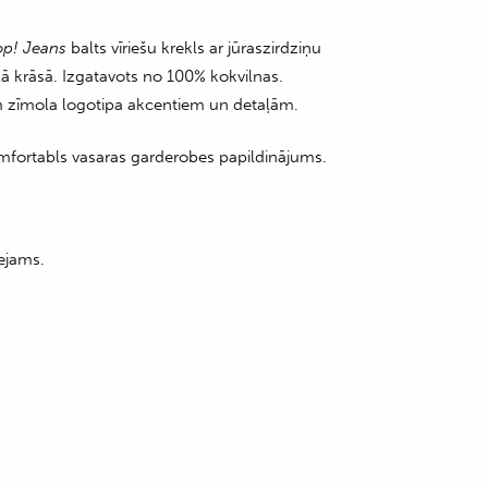
op! Jeans
balts vīriešu krekls ar jūraszirdziņu
lā krāsā. Izgatavots no 100% kokvilnas.
m zīmola logotipa akcentiem un detaļām.
komfortabls vasaras garderobes papildinājums.
ejams.