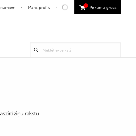
0
jaunumiem
Mans profils
Pirkumu grozs
Search
Meklēt
for:
raszirdziņu rakstu