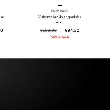
Baldessarini
 ar
Viskozes krekls ar grafisku
rakstu
50
€
189,00
€
94,50
-50% atlaide