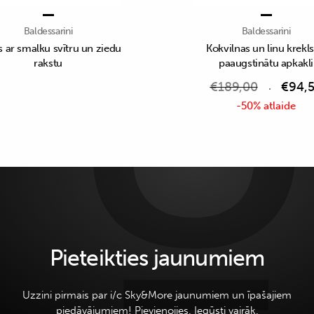
Baldessarini
Baldessarini
s ar smalku svītru un ziedu
Kokvilnas un linu krekls
rakstu
paaugstinātu apkakli
€
189,00
€
94,
-50% atlaide
Pieteikties jaunumiem
Uzzini pirmais par i/c Sky&More jaunumiem un īpašajiem
piedāvājumiem! Pievienojies. Iegūsti vairāk.