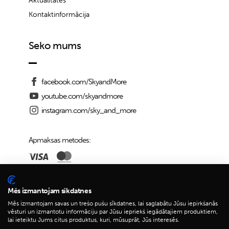
Aktualitātes
Kontaktinformācija
Seko mums
facebook.com/SkyandMore
youtube.com/skyandmore
instagram.com/sky_and_more
Apmaksas metodes:
Piegādes iespējas:
Mēs izmantojam sīkdatnes
Mēs izmantojam savas un trešo pušu sīkdatnes, lai saglabātu Jūsu iepirkšanās
vēsturi un izmantotu informāciju par Jūsu iepriekš iegādātajiem produktiem,
lai ieteiktu Jums citus produktus, kuri, mūsuprāt, Jūs interesēs.