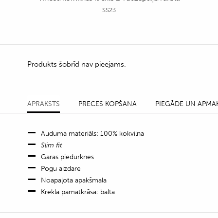
SS23
Produkts šobrīd nav pieejams.
APRAKSTS
PRECES KOPŠANA
PIEGĀDE UN APMA
Auduma materiāls: 100% kokvilna
Slim fit
Garas piedurknes
Pogu aizdare
Noapaļota apakšmala
Krekla pamatkrāsa: balta