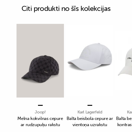
Citi produkti no šīs kolekcijas
Joop!
Karl Lagerfeld
Ka
Melna kokvilnas cepure
Balta beisbola cepure ar
Balta be
ar rudzupuķu rakstu
vientoņa uzrakstu
kontras