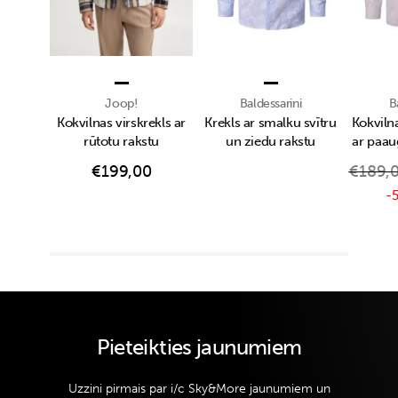
Joop!
Baldessarini
B
Kokvilnas virskrekls ar
Krekls ar smalku svītru
Kokvilna
rūtotu rakstu
un ziedu rakstu
ar paau
€
199,00
€
189,
-5
Pieteikties jaunumiem
Uzzini pirmais par i/c Sky&More jaunumiem un