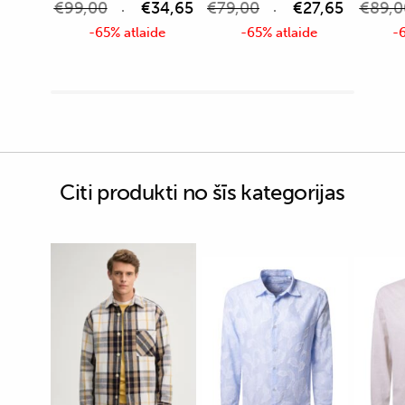
€
99,00
€
34,65
€
79,00
€
27,65
€
89,0
-65% atlaide
-65% atlaide
-6
Citi produkti no šīs kategorijas