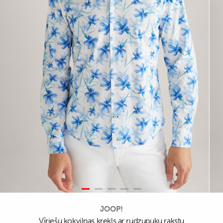
JOOP!
Vīriešu kokvilnas krekls ar rudzupuķu rakstu