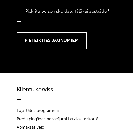
Piekrītu personisko datu
tālākai apstrādei*
Klientu serviss
Lojalitātes programma
Preču piegādes nosacījumi Latvijas teritorijā
Apmaksas veidi