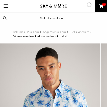
0
Search
Meklēt
for:
Sākums
Vīriešiem
Apģērbs vīriešiem
Krekli vīriešiem
Vīriešu kokvilnas krekls ar rudzupuķu rakstu