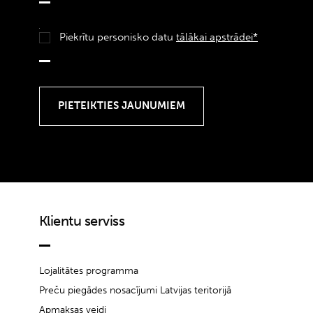
Piekrītu personisko datu
tālākai apstrādei*
Klientu serviss
Lojalitātes programma
Preču piegādes nosacījumi Latvijas teritorijā
Apmaksas veidi