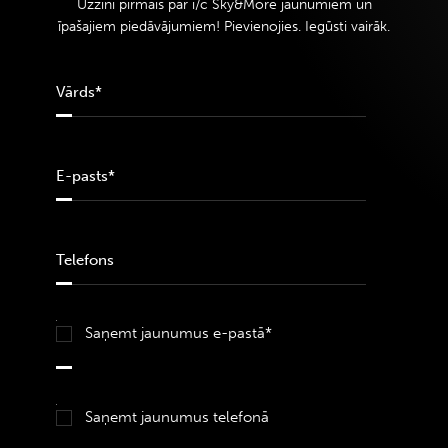
Uzzini pirmais par i/c Sky&More jaunumiem un
īpašajiem piedāvājumiem! Pievienojies. Iegūsti vairāk.
Saņemt jaunumus e-pastā*
Saņemt jaunumus telefonā