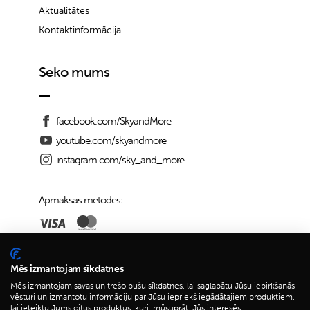
Aktualitātes
Kontaktinformācija
Seko mums
facebook.com/SkyandMore
youtube.com/skyandmore
instagram.com/sky_and_more
Apmaksas metodes:
Piegādes iespējas:
Mēs izmantojam sīkdatnes
Mēs izmantojam savas un trešo pušu sīkdatnes, lai saglabātu Jūsu iepirkšanās
vēsturi un izmantotu informāciju par Jūsu iepriekš iegādātajiem produktiem,
lai ieteiktu Jums citus produktus, kuri, mūsuprāt, Jūs interesēs.