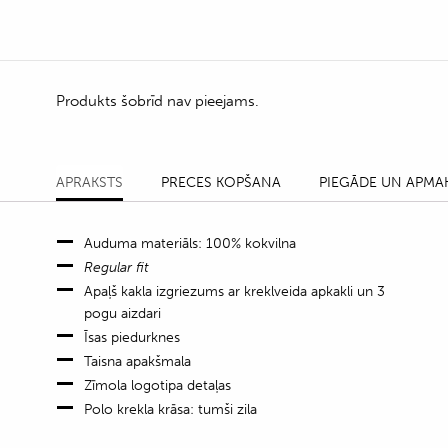
Produkts šobrīd nav pieejams.
APRAKSTS
PRECES KOPŠANA
PIEGĀDE UN APMA
Auduma materiāls: 100% kokvilna
Regular fit
Apaļš kakla izgriezums ar kreklveida apkakli un 3
pogu aizdari
Īsas piedurknes
Taisna apakšmala
Zīmola logotipa detaļas
Polo krekla krāsa: tumši zila