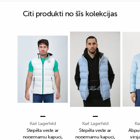
Citi produkti no šīs kolekcijas
Karl Lagerfeld
Karl Lagerfeld
Ka
Stepēta veste ar
Stepēta veste ar
Abpus
noņemamu kapuci,
noņemamu kapuci,
virsj