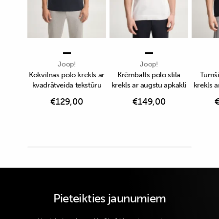
Joop!
Joop!
Kokvilnas polo krekls ar
Krēmbalts polo stila
Tumši 
kvadrātveida tekstūru
krekls ar augstu apkakli
krekls a
€
129,00
€
149,00
Pieteikties jaunumiem